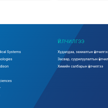
ҮЙЛЧИЛГЭЭ
ical Systems
Худалдаа, захиалгын үйлчилгэ
nologies
Засвар, суурилуулалтын үйлчи
dison
Химийн салбарын үйлчилгээ
Sciences
r
g