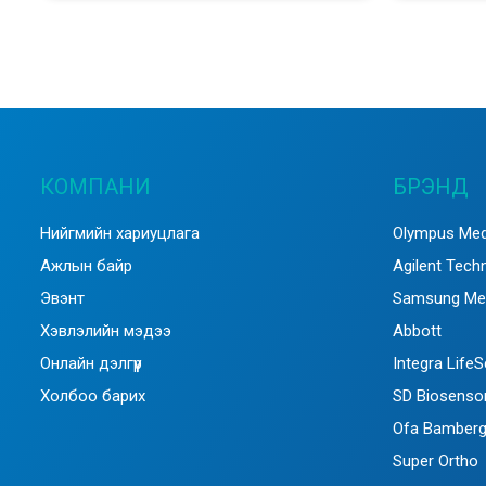
КОМПАНИ
БРЭНД
Нийгмийн хариуцлага
Olympus Med
Ажлын байр
Agilent Tech
Эвэнт
Samsung Me
Хэвлэлийн мэдээ
Abbott
Онлайн дэлгүүр
Integra Life
Холбоо барих
SD Biosenso
Ofa Bamber
Super Ortho