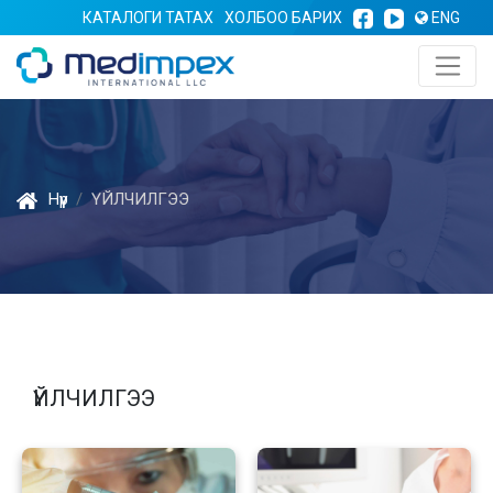
КАТАЛОГИ ТАТАХ
ХОЛБОО БАРИХ
ENG
Нүүр
ҮЙЛЧИЛГЭЭ
ҮЙЛЧИЛГЭЭ