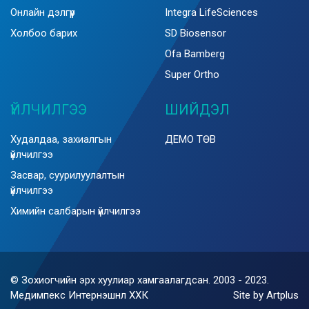
Онлайн дэлгүүр
Integra LifeSciences
Холбоо барих
SD Biosensor
Ofa Bamberg
Super Ortho
ҮЙЛЧИЛГЭЭ
ШИЙДЭЛ
Худалдаа, захиалгын
ДЕМО ТӨВ
үйлчилгээ
Засвар, суурилуулалтын
үйлчилгээ
Химийн салбарын үйлчилгээ
© Зохиогчийн эрх хуулиар хамгаалагдсан. 2003 - 2023.
Медимпекс Интернэшнл ХХК
Site by Artplus