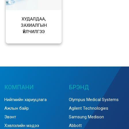
ХУДАЛДАА,
ЗАХИАЛГЫН
ҮЙЛЧИЛГЭЭ
КОМПАНИ
БРЭНД
Нийгмийн хариуцлага
Olympus Medical Systems
Ажлын байр
Agilent Technologies
Эвэнт
Samsung Medison
Хэвлэлийн мэдээ
Abbott