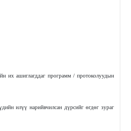
йн их ашиглагддаг программ / протоколуудын
үүдийн илүү нарийвчилсан дүрсийг өгдөг зураг