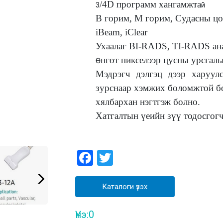
/4D программ хангамжта
3
й
В горим, M горим, Судасны цо
iBeam, iClear
Ухаалаг BI-RADS, TI-RADS ан
нгөт пикселээр цусны урсгалы
Ө
Мэдрэгч дэлгэц дээр харуулс
зурснаар хэмжих боломжтой бо
хялбархан нэгтгэж болно.
Хатгалтын үеийн зүү тодосгог
Facebook
Twitter
Каталоги үзэх
Үнэ:
0