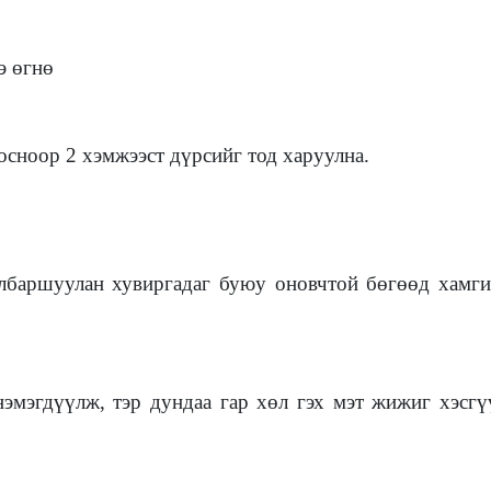
э өгнө
госноор 2 хэмжээст дүрсийг тод харуулна.
баршуулан хувиргадаг буюу оновчтой бөгөөд хамги
г нэмэгдүүлж, тэр дундаа гар хөл гэх мэт жижиг хэсг