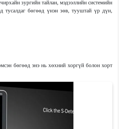
лчирхайн зургийн тайлан, мэдээллийн системийн
д тусалдаг бөгөөд үнэн зөв, тууштай үр дүн,
эмсэн бөгөөд энэ нь хөхний хоргүй болон хорт