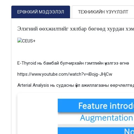
ЕРӨНХИЙ МЭДЭЭЛЭЛ
ТЕХНИКИЙН ҮЗҮҮЛЭЛТ
Элэгний өөхжилтийг хялбар бөгөөд хурдан хэмж
E-Thyroid нь бамбай булчирхайн гэмтлийн үнэлгээ өгнө
https://www.youtube.com/watch?v=iBojg-JHjCw
Arterial Analysis нь судасны үйл ажиллагааны өөрчлөлтөд