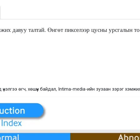
их давуу талтай. Өнгөт пикселээр цусны урсгалын то
 үнэлгээ өгч, хөшүүн байдал, Intima-media-ийн зузаан зэрэг хэмжи