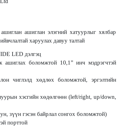
 Ltd
 ашиглан ашиглан элэгний хатуурлыг хялбар
йвчлалтай харуулах давуу талтай
үхий 23” WIDE LED дэлгэц
ж ашиглах боломжтой 10,1” инч мэдрэгчтэй
лон чиглэлд хөдлөх боломжтой, эргэлтийн
урын хэсгийн хөдөлгөөн (left/right, up/down,
ун, зүүн гэсэн байрлал сонгох боломжтой)
тэй порттой