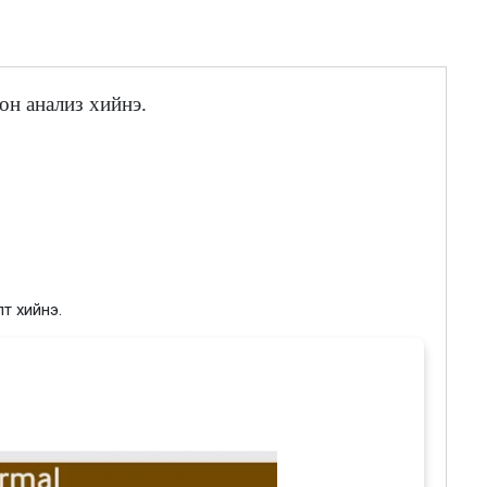
он анализ хийнэ.
лт хийнэ.