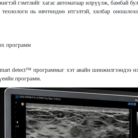
эжигтэй гэмтлийг хагас автоматаар илрүүлж, бамбай бу
 технологи нь өвчтөндөө итгэлтэй, хялбар оношлохо
жих программ
 Smart detect™ программыг хэт авайн шинжилгээндээ н
үеийн программ.