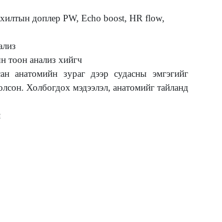
хилтын доплер PW, Echo boost, HR flow,
ализ
н тоон анализ хийгч
ан анатомийн зураг дээр судасны эмгэгийг
лсон. Холбогдох мэдээлэл, анатомийг тайланд
ч