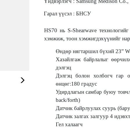
Үйдвэрлэгч : Samsung Medison Co.,
Гарал үүсэл : БНСУ
HS70 нь S-Shearwave технологийг
хэмжиж, тоон хэмжигдэхүүнийг нари
Өндөр нягтаршил б
Хазайлгаж байрлалыг өөрчил
дэлгэц
Дэлгэц болон холбогч гар о
өнцөг:180 градус
Удирдлагын самбар буюу товчлу
back/forth)
Датчик байрлуулах суурь (бару
Датчик залгах залгуур 4 идэвх
Гел халаагч