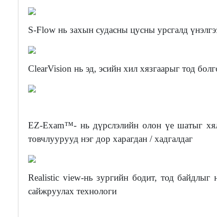
S-Flow нь захын судасны цусны урсгалд үнэлгэ
ClearVision нь эд, эсийн хил хязгаарыг тод бол
EZ-Exam™- нь дүрслэлийн олон үе шатыг хял
товчлуурууд нэг дор харагдан / хадгалдаг
Realistic view-нь зургийн бодит, тод байдлы
сайжруулах технологи