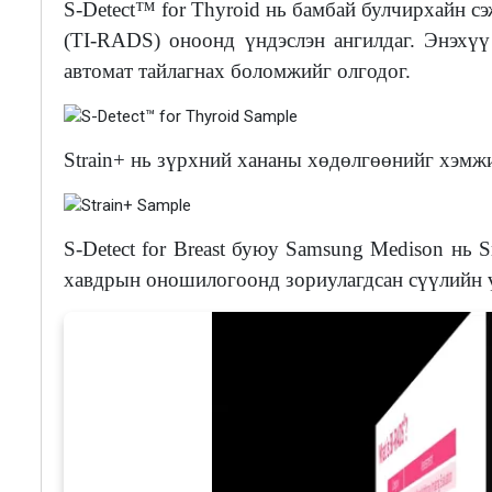
S-Detect™ for Thyroid нь бамбай булчирхайн с
(TI-RADS) оноонд үндэслэн ангилдаг. Энэхүү
автомат тайлагнах боломжийг олгодог.
Strain+ нь зүрхний хананы хөдөлгөөнийг хэм
S-Detect for Breast буюу Samsung Medison нь
хавдрын оношилогоонд зориулагдсан сүүлийн 