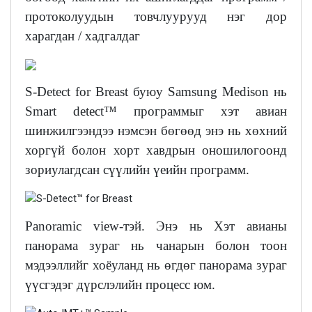
протоколуудын товчлуурууд нэг дор
харагдан / хадгалдаг
S-Detect for Breast буюу Samsung Medison нь
Smart detect™ программыг хэт авиан
шинжилгээндээ нэмсэн бөгөөд энэ нь хөхний
хоргүй болон хорт хавдрын оношилогоонд
зориулагдсан сүүлийн үеийн программ.
Panoramic view-тэй. Энэ нь Хэт авианы
панорама зураг нь чанарын болон тоон
мэдээллийг хоёуланд нь өгдөг панорама зураг
үүсгэдэг дүрслэлийн процесс юм.