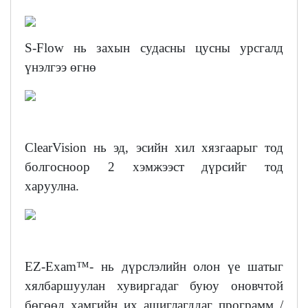
S-Flow нь захын судасны цусны урсгалд
үнэлгээ өгнө
ClearVision нь эд, эсийн хил хязгаарыг тод
болгосноор 2 хэмжээст дүрсийг тод
харуулна.
EZ-Exam™- нь дүрслэлийн олон үе шатыг
хялбаршуулан хувиргадаг буюу оновчтой
бөгөөд хамгийн их ашиглагддаг программ /