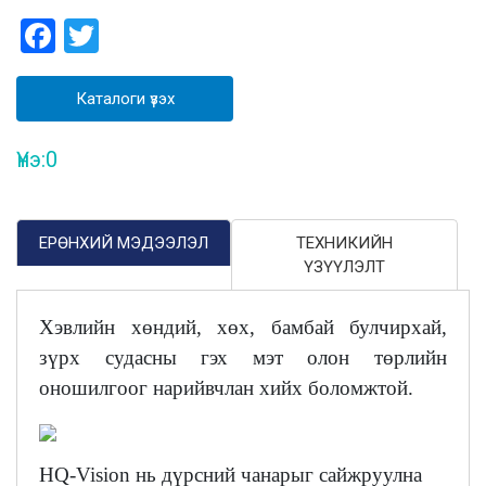
Facebook
Twitter
Каталоги үзэх
Үнэ:
0
ЕРӨНХИЙ МЭДЭЭЛЭЛ
ТЕХНИКИЙН
ҮЗҮҮЛЭЛТ
Хэвлийн хөндий, хөх, бамбай булчирхай,
зүрх судасны гэх мэт олон төрлийн
оношилгоог нарийвчлан хийх боломжтой.
HQ-Vision нь дүрсний чанарыг сайжруулна