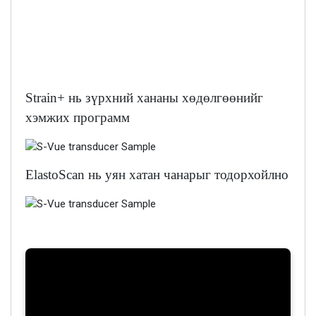
Strain+ нь зүрхний хананы хөдөлгөөнийг
хэмжих программ
ElastoScan нь уян хатан чанарыг тодорхойлно