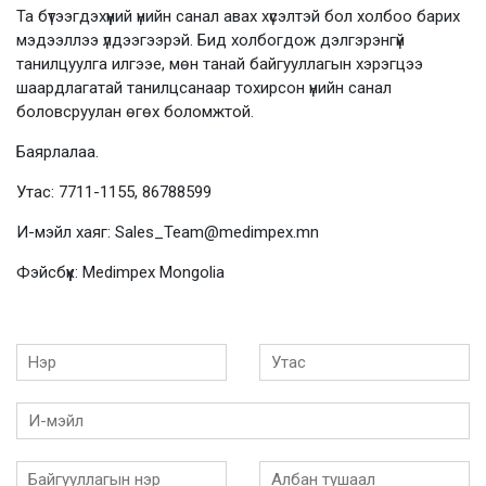
Та бүтээгдэхүүний үнийн санал авах хүсэлтэй бол холбоо барих
мэдээллээ үлдээгээрэй. Бид холбогдож дэлгэрэнгүй
танилцуулга илгээе, мөн танай байгууллагын хэрэгцээ
шаардлагатай танилцсанаар тохирсон үнийн санал
боловсруулан өгөх боломжтой.
Баярлалаа.
Утас: 7711-1155, 86788599
И-мэйл хаяг: Sales_Team@medimpex.mn
Фэйсбүүк: Medimpex Mongolia