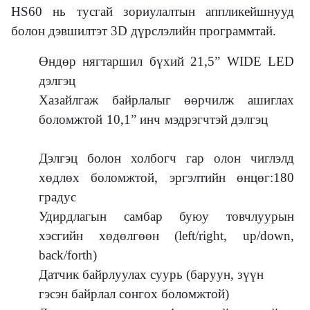
HS60 нь тусгай зориулалтын аппликейшнууд
болон дэвшилтэт 3D дүрслэлийн программтай.
Өндөр нягтаршил бүхий 21,5” WIDE LED
дэлгэц
Хазайлгаж байрлалыг өөрчилж ашиглах
боломжтой 10,1” инч мэдрэгчтэй дэлгэц
Дэлгэц болон холбогч гар олон чиглэлд
хөдлөх боломжтой, эргэлтийн өнцөг:180
градус
Удирдлагын самбар буюу товчлуурын
хэсгийн хөдөлгөөн (left/right, up/down,
back/forth)
Датчик байрлуулах суурь (баруун, зүүн
гэсэн байрлал сонгох боломжтой)