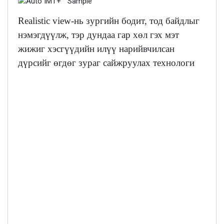
Realistic view-нь зургийн бодит, тод байдлыг
нэмэгдүүлж, тэр дундаа гар хөл гэх мэт
жижиг хэсгүүдийн илүү нарийвчилсан
дүрсийг өгдөг зураг сайжруулах технологи