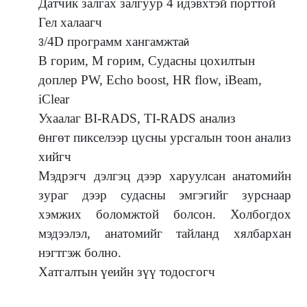
Датчик залгах залгуур 4 идэвхтэй порттой
Гел халаагч
/4D программ хангамжта
3
й
В горим, M горим, Судасны цохилтын
доплер PW, Echo boost, HR flow, iBeam,
iClear
Ухаалаг BI-RADS, TI-RADS анализ
нгөт пикселээр цусны урсгалын тоон анализ
Ө
хийгч
Мэдрэгч дэлгэц дээр харуулсан анатомийн
зураг дээр судасны эмгэгийг зурснаар
хэмжих боломжтой болсон. Холбогдох
мэдээлэл, анатомийг тайланд хялбархан
нэгтгэж болно.
Хатгалтын үеийн зүү тодосгогч