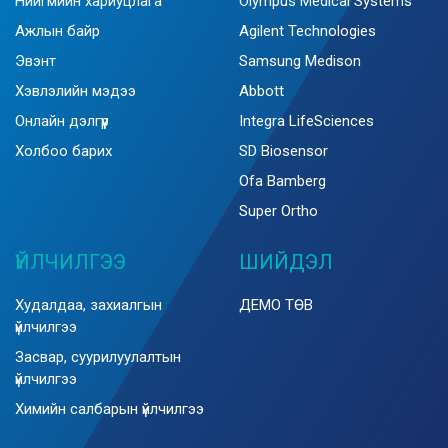
Нийгмийн хариуцлага
Olympus Medical Systems
Ажлын байр
Agilent Technologies
Эвэнт
Samsung Medison
Хэвлэлийн мэдээ
Abbott
Онлайн дэлгүүр
Integra LifeSciences
Холбоо барих
SD Biosensor
Ofa Bamberg
Super Ortho
ҮЙЛЧИЛГЭЭ
ШИЙДЭЛ
Худалдаа, захиалгын
ДЕМО ТӨВ
үйлчилгээ
Засвар, суурилуулалтын
үйлчилгээ
Химийн салбарын үйлчилгээ