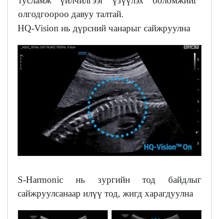
тусламж үйлчилгээг үзүүлэх боломжийг
олгодгоороо давуу талтай.
HQ-Vision нь дүрсний чанарыг сайжруулна
S-Harmonic нь зургийн тод байдлыг
сайжруулсанаар илүү тод, жигд харагдуулна