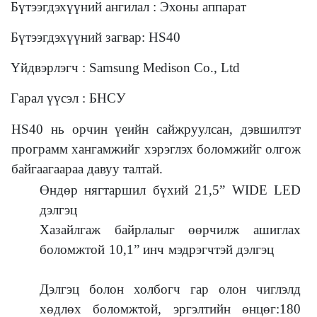
Бүтээгдэхүүний ангилал : Эхоны аппарат
Бүтээгдэхүүний загвар: HS40
Үйдвэрлэгч : Samsung Medison Co., Ltd
Гарал үүсэл : БНСУ
HS40 нь орчин үеийн сайжруулсан, дэвшилтэт
программ хангамжийг хэрэглэх боломжийг олгож
байгаагаараа давуу талтай.
Өндөр нягтаршил бүхий 21,5” WIDE LED
дэлгэц
Хазайлгаж байрлалыг өөрчилж ашиглах
боломжтой 10,1” инч мэдрэгчтэй дэлгэц
Дэлгэц болон холбогч гар олон чиглэлд
хөдлөх боломжтой, эргэлтийн өнцөг:180