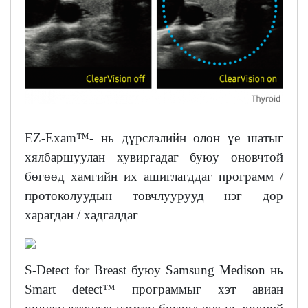
EZ-Exam™- нь дүрслэлийн олон үе шатыг
хялбаршуулан хувиргадаг буюу оновчтой
бөгөөд хамгийн их ашиглагддаг программ /
протоколуудын товчлуурууд нэг дор
харагдан / хадгалдаг
S-Detect for Breast буюу Samsung Medison нь
Smart detect™ программыг хэт авиан