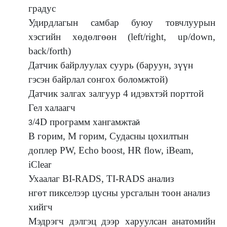
градус
Удирдлагын самбар буюу товчлуурын
хэсгийн хөдөлгөөн (left/right, up/down,
back/forth)
Датчик байрлуулах суурь (баруун, зүүн
гэсэн байрлал сонгох боломжтой)
Датчик залгах залгуур 4 идэвхтэй порттой
Гел халаагч
/4D программ хангамжта
3
й
В горим, M горим, Судасны цохилтын
доплер PW, Echo boost, HR flow, iBeam,
iClear
Ухаалаг BI-RADS, TI-RADS анализ
нгөт пикселээр цусны урсгалын тоон анализ
хийгч
Мэдрэгч дэлгэц дээр харуулсан анатомийн