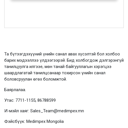
Та бүтээгдэхүүний үнийн санал авах хүсэлтэй бол холбоо
барих мэдээллээ үлдээгээрэй. Бид холбогдож дэлгэрэнгүй
танилцуулга илгээе, мөн танай байгууллагын хэрэгцээ
шаардлагатай танилцсанаар тохирсон үнийн санал
боловсруулан өгөх боломжтой.
Баярлалаа.
Утас: 7711-1155, 86788599
И-мэйл хаяг: Sales_Team@medimpex.mn
Фэйсбүүк: Medimpex Mongolia