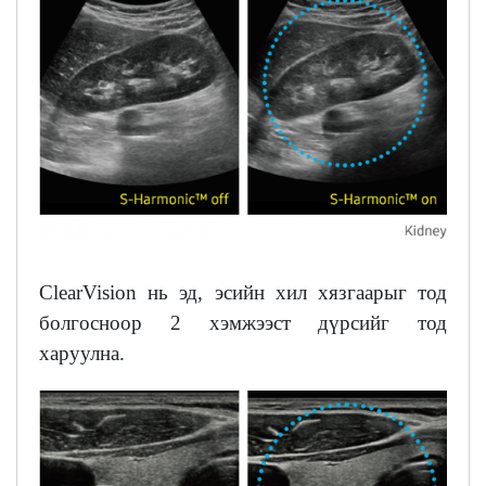
ClearVision нь эд, эсийн хил хязгаарыг тод
болгосноор 2 хэмжээст дүрсийг тод
харуулна.