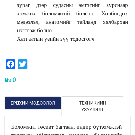
зураг дээр судасны эмгэгийг зурснаар
хэмжих боломжтой болсон. Холбогдох
мэдээлэл, анатомийг тайланд хялбархан
нэгтгэж болно.
Хатгалтын үеийн зүү тодосгогч
Facebook
Twitter
Үнэ:
0
ЕРӨНХИЙ МЭДЭЭЛЭЛ
ТЕХНИКИЙН
ҮЗҮҮЛЭЛТ
Боломжит төсөвт багтаан, өндөр бүтээмжтэй