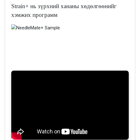
Strain+ нь зүрхний хананы хөдөлгөөнийг
хэмжих программ