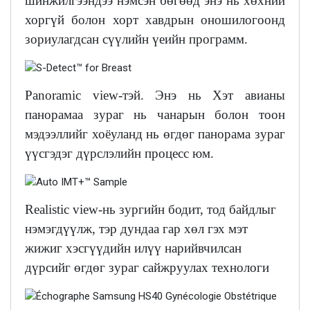
шинжилгээндээ нэмсэн бөгөөд энэ нь хөхний
хоргүй болон хорт хавдрын оношилогоонд
зориулагдсан сүүлийн үеийн программ.
Panoramic view-тэй. Энэ нь Хэт авианы
панорамаа зураг нь чанарын болон тоон
мэдээллийг хоёуланд нь өгдөг панорама зураг
үүсгэдэг дүрслэлийн процесс юм.
Realistic view-нь зургийн бодит, тод байдлыг
нэмэгдүүлж, тэр дундаа гар хөл гэх мэт
жижиг хэсгүүдийн илүү нарийвчилсан
дүрсийг өгдөг зураг сайжруулах технологи