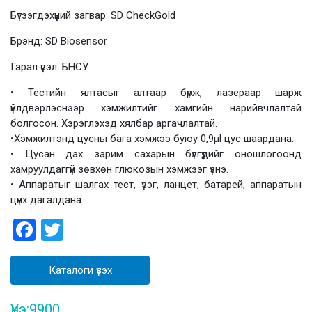
Бүтээгдэхүүний загвар: SD CheckGold
Брэнд: SD Biosensor
Гарал үүсэл: БНСУ
• Тестийн ялтасыг алтаар бүрж, лазераар шарж
үйлдвэрлэснээр хэмжилтийг хамгийн нарийвчлалтай
болгосон. Хэрэглэхэд хялбар аргачлалтай.
•Хэмжилтэнд цусны бага хэмжээ буюу 0,9μl цус шаардана.
• Цусан дах зарим сахарын бүлгүүдийг оношлогоонд
хамруулдаггүй зөвхөн глюкозын хэмжээг үзнэ.
• Аппаратыг шалгах тест, үзэг, ланцет, батарей, аппаратын
цүнх дагалдана.
Facebook
Twitter
Каталоги үзэх
Үнэ:
9900