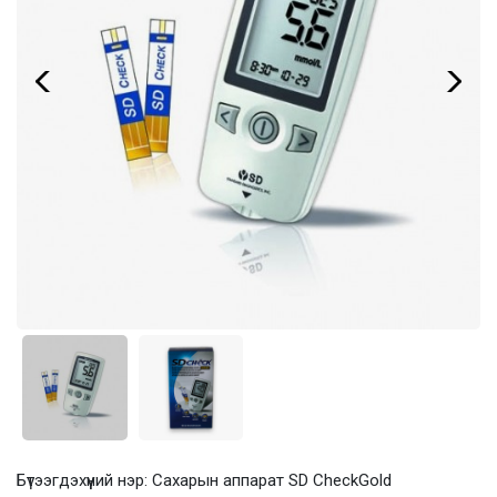
Бүтээгдэхүүний нэр: Cахарын аппарат SD CheckGold