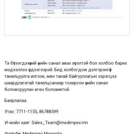
Та бүтээгдэхүүний үнийн санал авах хүсэлтэй бол холбоо барих
мэдээллээ үлдээгээрэй. Бид холбогдож дэлгэрэнгүй
танилцуулга илгээе, мөн танай байгууллагын хэрэгцээ
шаардлагатай танилцсанаар тохирсон үнийн санал
боловсруулан өгөх боломжтой.
Баярлалаа.
Утас: 7711-1155, 86788599
И-мэйл хаяг: Sales_Team@medimpex.mn
Фэйсбүүк: Medimpex Mongolia