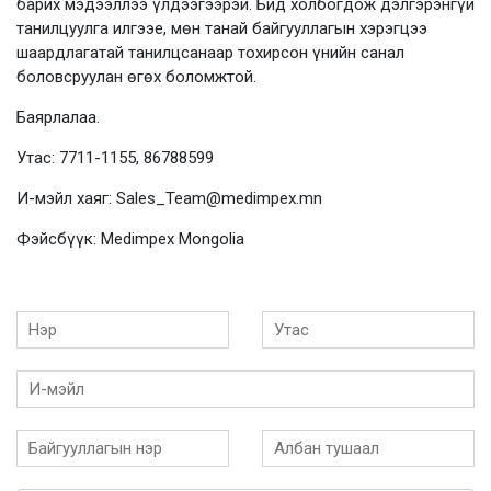
барих мэдээллээ үлдээгээрэй. Бид холбогдож дэлгэрэнгүй
танилцуулга илгээе, мөн танай байгууллагын хэрэгцээ
шаардлагатай танилцсанаар тохирсон үнийн санал
боловсруулан өгөх боломжтой.
Баярлалаа.
Утас: 7711-1155, 86788599
И-мэйл хаяг: Sales_Team@medimpex.mn
Фэйсбүүк: Medimpex Mongolia