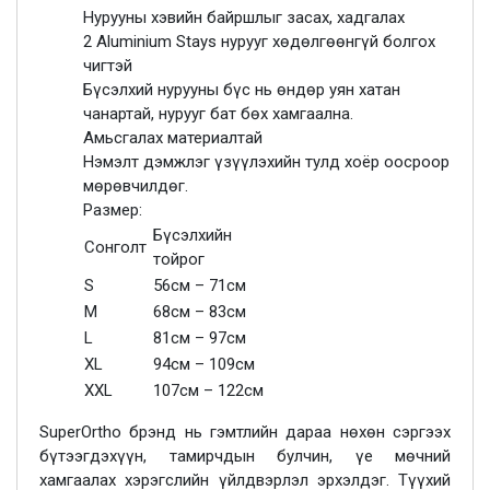
Нурууны хэвийн байршлыг засах, хадгалах
2 Aluminium Stays нурууг хөдөлгөөнгүй болгох
чигтэй
Бүсэлхий нурууны бүс нь өндөр уян хатан
чанартай, нурууг бат бөх хамгаална.
Амьсгалах материалтай
Нэмэлт дэмжлэг үзүүлэхийн тулд хоёр оосроор
мөрөвчилдөг.
Размер:
Бүсэлхийн
Сонголт
тойрог
S
56см – 71см
M
68см – 83см
L
81см – 97см
XL
94см – 109см
XXL
107см – 122см
SuperOrtho брэнд нь гэмтлийн дараа нөхөн сэргээх
бүтээгдэхүүн, тамирчдын булчин, үе мөчний
хамгаалах хэрэгслийн үйлдвэрлэл эрхэлдэг. Түүхий