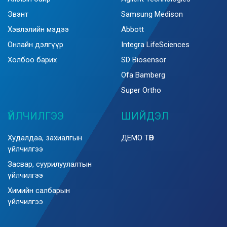
Эвэнт
Samsung Medison
Хэвлэлийн мэдээ
Abbott
Онлайн дэлгүүр
Integra LifeSciences
Холбоо барих
SD Biosensor
Ofa Bamberg
Super Ortho
ҮЙЛЧИЛГЭЭ
ШИЙДЭЛ
Худалдаа, захиалгын
ДЕМО ТӨВ
үйлчилгээ
Засвар, суурилуулалтын
үйлчилгээ
Химийн салбарын
үйлчилгээ