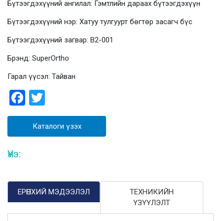
Бүтээгдэхүүний ангилал: Гэмтлийн дараах бүтээгдэхүүн
Бүтээгдэхүүний нэр: Хатуу тулгуурт бөгтөр засагч бүс
Бүтээгдэхүүний загвар: В2-001
Брэнд: SuperOrtho
Гарал үүсэл: Тайван
Facebook
Twitter
Каталоги үзэх
Үнэ:
ЕРӨНХИЙ МЭДЭЭЛЭЛ
ТЕХНИКИЙН
ҮЗҮҮЛЭЛТ