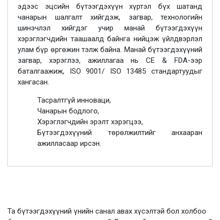
эдээс эцсийн бүтээгдэхүүн хүртэл бүх шатанд
чанарын шалгалт хийгдэж, загвар, технологийн
шинэчлэл хийгдэг учир манай бүтээгдэхүүн
хэрэглэгчдийн таашаалд байнга нийцэж үйлдвэрлэл
улам бүр өргөжин тэлж байна. Манай бүтээгдэхүүний
загвар, хэрэглээ, ажиллагаа нь CE & FDA-ээр
баталгаажиж, ISO 9001/ ISO 13485 стандартуудыг
хангасан.
Тасралтгүй инноваци,
Чанарын бодлого,
Хэрэглэгчдийн эрэлт хэрэгцээ,
Бүтээгдэхүүний төрөлжилтийг анхааран
ажилласаар ирсэн.
Та бүтээгдэхүүний үнийн санал авах хүсэлтэй бол холбоо