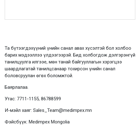
Та бүтээгдэхүүний үнийн санал авах хүсэлтэй бол холбоо
барих мэдээллээ үлдээгээрэй. Бид холбогдож дэлгэрэнгүй
танилцуулга илгээе, мөн танай байгууллагын хэрэгцээ
шаардлагатай танилцсанаар тохирсон үнийн санал
боловсруулан өгөх боломжтой.
Баярлалаа.
Утас: 7711-1155, 86788599
И-мэйл хаяг: Sales_Team@medimpex.mn
Фэйсбүүк: Medimpex Mongolia