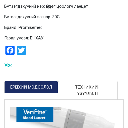
Бүтээгдэхүүний нэр: Өндөг цоологч ланцет
Бүтээгдэхүүний загвар: 30G
Брэнд: Promisemed
Гарал үүсэл: БНХАУ
Facebook
Twitter
Үнэ:
ЕРӨНХИЙ МЭДЭЭЛЭЛ
ТЕХНИКИЙН
ҮЗҮҮЛЭЛТ