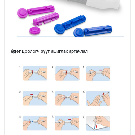
Өндөг цоологч зүүг ашиглах аргачлал