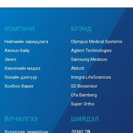
КОМПАНИ
БРЭНД
Нийгмийн хариуцлага
Olympus Medical Systems
Ажлын байр
Agilent Technologies
Эвэнт
Samsung Medison
Хэвлэлийн мэдээ
Abbott
Онлайн дэлгүүр
Integra LifeSciences
Холбоо барих
SD Biosensor
Ofa Bamberg
Super Ortho
ҮЙЛЧИЛГЭЭ
ШИЙДЭЛ
Худалдаа, захиалгын
ДЕМО ТӨВ