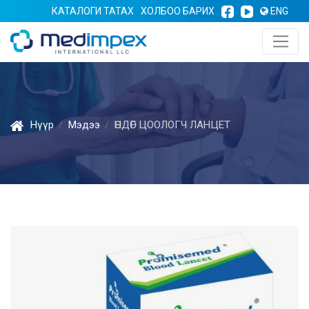
КАТАЛОГИ ТАТАХ
ХОЛБОО БАРИХ
ENG
Нүүр
Мэдээ
ӨНДӨГ ЦООЛОГЧ ЛАНЦЕТ