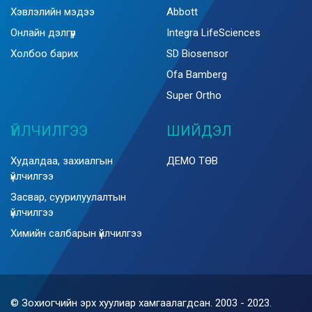
Хэвлэлийн мэдээ
Abbott
Онлайн дэлгүүр
Integra LifeSciences
Холбоо барих
SD Biosensor
Ofa Bamberg
Super Ortho
ҮЙЛЧИЛГЭЭ
ШИЙДЭЛ
Худалдаа, захиалгын
ДЕМО ТӨВ
үйлчилгээ
Засвар, суурилуулалтын
үйлчилгээ
Химийн салбарын үйлчилгээ
© Зохиогчийн эрх хуулиар хамгаалагдсан. 2003 - 2023.