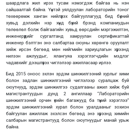
шаардлага жил ирэх тусам нэмэгдэж байгаа нь нэн
сайшаалтай байна. Үүнтэй уялдуулан лабораторийн тоног
төхөөрөмж ханган нийлүүлэх байгууллагууд бид бүхний
хувьд дэлхийн нэр хүнд бүхий брэнд компаниудын
төлөөлөл болж байгаагийн хувьд өөрсдийн мэргэжилтэн,
инженерүүдийг сургалтанд хамруулан сертификаттай
инженер бэлтгэн энэ салбартаа оюуны хөрөнгө оруулалт
хийж ирсэн бөгөөд мөн нийгмийн хариуцлагын хүрээнд
нилээн ажлуудыг, ялангуяа хэрэглэгчдийн мэдлэг
чадавхийг дээшлүүлэх чиглэлээр ажилласаар ирлээ.
Бид 2015 оноос эхлэн эрдэм шинжилгээний хурлыг хими
болон задлан шинжилгээний чиглэлээр суралцаж буй
оюутнууд, эрдэм шинжилгээ судалгааны ажил хийж буй
магистрантуудын дунд 2 ангиллаар “Лабораторийн
шинжилгээний орчин үеийн багажууд ба түүний хэрэглээ”
эрдэм шинжилгээний хурал болон уралдааныг зохион
байгуулан ажиллаж эхэлсэн бөгөөд энэ хүрээнд химийн
салбарын магистрантууд болон оюутнуудыг манай урьж
байна.