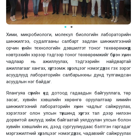
Хими, микробиологи, молекул биологийн лабораторийн
шинжилгээ, судалгааны салбарт задлан шинжилгээний
орчин үеийн технологийн дэвшилтэт тоног төхөөрөмжүүд
нэвтрэхийн хэрээр тэдгээр тоног төхөөрөмжийг бүрэн хүчин
чадлаар нь ажиллуулах, тэдгээрийн найдвартай
ажиллагааг хангах, хүртээмж хүрэлцээг нэмэгдүүлэх гэх зэрэг
асуудлууд лабораторийн салбарынхны дунд тулгамдсан
асуудлын нэг байдаг.
Ялангуяа сүүлийн үед дотоод гадаадын байгууллага, төр
засаг, хувийн хэвшлийн хөрөнгө оруулалтаар химийн
шинжилгээний лабораторийн хүчин чадлыг сайжруулах,
хэрэглээг олон улсын түвшинд хүргэх тал дээр нилээн
дорвитой ажлууд хийж байгаатай уялдуулан улсын болон
хувийн хэвшлийн их, дээд сургуулиудаас бэлтгэн гаргадаг
мэргэжилтний хүрэлцээг нэмэгдүүлэх, чадавхийг сайжруулах