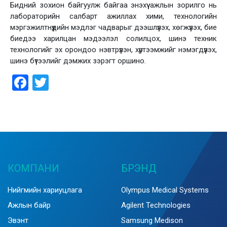
Бидний зохион байгуулж байгаа энэхүү ажлын зорилго нь
лабораторийн салбарт ажиллах хими, технологийн
мэргэжилтнүүдийн мэдлэг чадварыг дээшлүүлэх, хөгжүүлэх, бие
биедээ харилцан мэдээлэл солилцох, шинэ техник
технологийг эх орондоо нэвтрүүлэн, хүртээмжийг нэмэгдүүлэх,
шинэ бүтээлийг дэмжих зэрэгт оршино.
Facebook
Twitter
КОМПАНИ
БРЭНД
Нийгмийн хариуцлага
Olympus Medical Systems
Ажлын байр
Agilent Technologies
Эвэнт
Samsung Medison