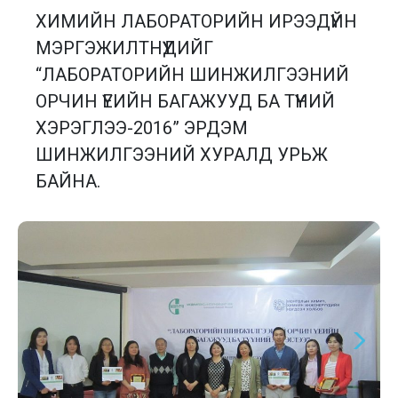
ХИМИЙН ЛАБОРАТОРИЙН ИРЭЭДҮЙН
МЭРГЭЖИЛТНҮҮДИЙГ
“ЛАБОРАТОРИЙН ШИНЖИЛГЭЭНИЙ
ОРЧИН ҮЕИЙН БАГАЖУУД БА ТҮҮНИЙ
ХЭРЭГЛЭЭ-2016” ЭРДЭМ
ШИНЖИЛГЭЭНИЙ ХУРАЛД УРЬЖ
БАЙНА.