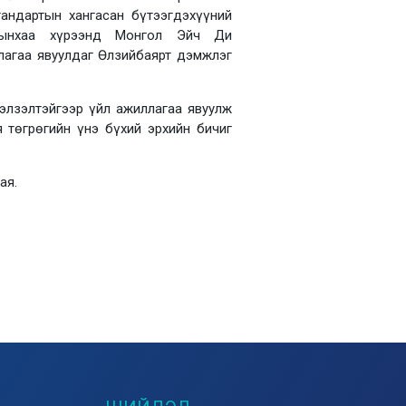
андартын хангасан бүтээгдэхүүний
агынхаа хүрээнд Монгол Эйч Ди
лагаа явуулдаг Өлзийбаярт дэмжлэг
мэлзэлтэйгээр үйл ажиллагаа явуулж
 төгрөгийн үнэ бүхий эрхийн бичиг
ая.