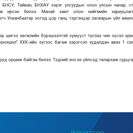
 БНСУ, Тайван, БНХАУ зэрэг улсуудын олон улсын чанар, ст
айж ирсэн билээ. Манай хамт олон нийгмийн хариуцл
гч Улаанбаатар хотод цор ганц тэргэнцэр засварын үйл ажил
өр ш
игээ хөгжлийн бэрхшээлтэй хүмүүст туслах чин хүсэл эр
ернэшнл” ХХК-ийн зүгээс багаж хэрэгсэл худалдан авах 1 сая
ууд оршиж байгаа билээ. Тэдний энэ их үйлсэд талархаж сурцга