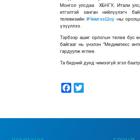
Монгол улсдаа ХБНГУ, Итали улс,
итгэлтэй ханган нийлүүлэгч б
телевизийн
#
ЧимгээШоу
-ны оролцо
үзүүллээ.
Тэрбээр ашиг орлогын төлөө бус ө
байгааг нь үнэлэн “Медимпекс инт
гардуулж өглөө.
Та бидний дунд чимээгүй эгэл баатр
Facebook
Twitter