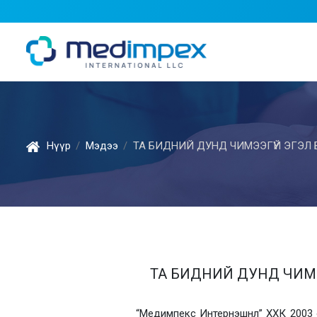
Нүүр
Мэдээ
ТА БИДНИЙ ДУНД ЧИМЭЭГҮЙ ЭГЭЛ
ТА БИДНИЙ ДУНД ЧИМЭ
“Медимпекс Интернэшнл” ХХК 2003 о