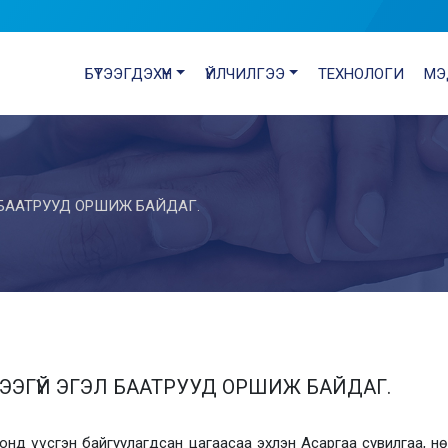
БҮТЭЭГДЭХҮҮН
ҮЙЛЧИЛГЭЭ
ТЕХНОЛОГИ
МЭ
 БААТРУУД ОРШИЖ БАЙДАГ.
ЭГҮЙ ЭГЭЛ БААТРУУД ОРШИЖ БАЙДАГ.
нд үүсгэн байгуулагдсан цагаасаа эхлэн Асаргаа сувилгаа, нө