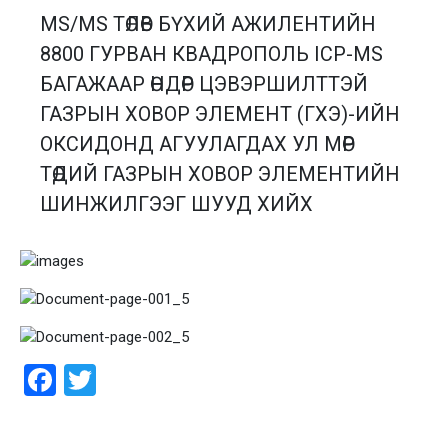
MS/MS ТӨЛӨВ БҮХИЙ АЖИЛЕНТИЙН
8800 ГУРВАН КВАДРОПОЛЬ ICP-MS
БАГАЖААР ӨНДӨР ЦЭВЭРШИЛТТЭЙ
ГАЗРЫН ХОВОР ЭЛЕМЕНТ (ГХЭ)-ИЙН
ОКСИДОНД АГУУЛАГДАХ УЛ МӨР
ТӨДИЙ ГАЗРЫН ХОВОР ЭЛЕМЕНТИЙН
ШИНЖИЛГЭЭГ ШУУД ХИЙХ
Facebook
Twitter