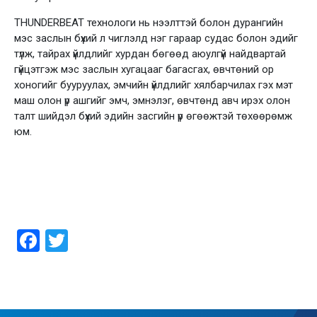
THUNDERBEAT технологи нь нээлттэй болон дурангийн
мэс заслын бүхий л чиглэлд нэг гараар судас болон эдийг
түлж, тайрах үйлдлийг хурдан бөгөөд аюулгүй найдвартай
гүйцэтгэж мэс заслын хугацааг багасгах, өвчтөний ор
хоногийг бууруулах, эмчийн үйлдлийг хялбарчилах гэх мэт
маш олон үр ашгийг эмч, эмнэлэг, өвчтөнд авч ирэх олон
талт шийдэл бүхий эдийн засгийн үр өгөөжтэй төхөөрөмж
юм.
Facebook
Twitter