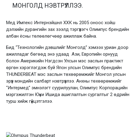
МОНГОЛД НЭВТРҮҮЛЛЭЭ.
Мед Импекс Интернэйшнл ХХК нь 2005 оноос хойш
дэлхийн дурангийн зах зээлд тэргүүлэгч Олимпус брендийн
албан ёсны төлөөлөгчөөр ажиллаж байна.
Бид “Технологийн дэвшлийг Монголд” хэмээх уриан доор
ажилладаг бөгөөд энэ удаад Ази, Европийн орнууд
болон Америкийн Нэгдсэн Улсын мэс заслын практикт
өргөн хэрэглэгдэж буй Япон улсын Олимпус брендийн
THUNDERBEAT мэс заслын төхөөрөмжийг Монгол улсын
эрүүл мэндийн салбарт нэвтрүүллээ. Анхны төхөөрөмжийг
“Интермед” эмнэлэгт суурилуулан, Олимпус Корпорацийн
мэргэжилтэн Юүки Ишида ашиглалтын сургалтыг 2 өдрийн
турш хийж гүйцэтгэлээ.