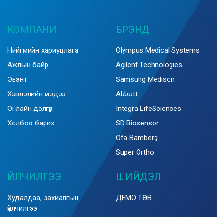
КОМПАНИ
БРЭНД
Нийгмийн хариуцлага
Olympus Medical Systems
Ажлын байр
Agilent Technologies
Эвэнт
Samsung Medison
Хэвлэлийн мэдээ
Abbott
Онлайн дэлгүүр
Integra LifeSciences
Холбоо барих
SD Biosensor
Ofa Bamberg
Super Ortho
ҮЙЛЧИЛГЭЭ
ШИЙДЭЛ
Худалдаа, захиалгын
ДЕМО ТӨВ
үйлчилгээ