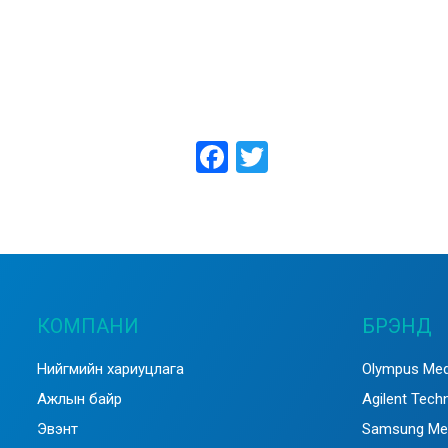
Facebook
Twitter
КОМПАНИ
БРЭНД
Нийгмийн хариуцлага
Olympus Med
Ажлын байр
Agilent Tech
Эвэнт
Samsung Me