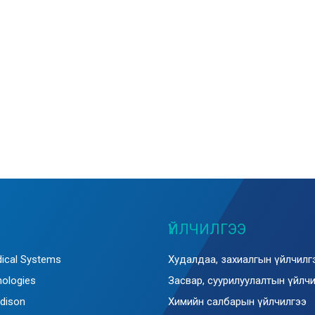
ҮЙЛЧИЛГЭЭ
ical Systems
Худалдаа, захиалгын үйлчилг
nologies
Засвар, суурилуулалтын үйлч
dison
Химийн салбарын үйлчилгээ