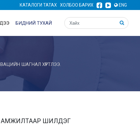
КАТАЛОГИ ТАТАХ
ХОЛБОО БАРИХ
ENG
ДЭЭ
БИДНИЙ ТУХАЙ
АЦИЙН ШАГНАЛ ХҮРТЛЭЭ.
Н АМЖИЛТААР ШИЛДЭГ