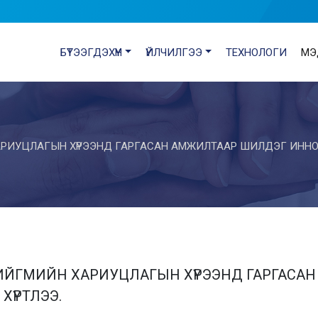
БҮТЭЭГДЭХҮҮН
ҮЙЛЧИЛГЭЭ
ТЕХНОЛОГИ
МЭ
РИУЦЛАГЫН ХҮРЭЭНД ГАРГАСАН АМЖИЛТААР ШИЛДЭГ ИННОВ
ЙГМИЙН ХАРИУЦЛАГЫН ХҮРЭЭНД ГАРГАСА
ХҮРТЛЭЭ.