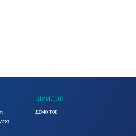
ШИЙДЭЛ
ээ
ДЕМО ТӨВ
илгээ