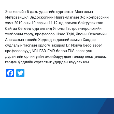
Энэ жилийн 5 дахь удаагийн сургалтыг Монголын
Интервэйшнл Эндоскопийн Нийгэмлэгийн 3-р конгрессийн
хамт 2019 оны 10 сарын 11,12-нд зохион байгуулах гэж
байгаа бөгөөд сургалтанд Японы Гастроэнтерологийн
холбооны тэргүүн, профессор Hisao Tajiri, Японы Осакагийн
Анагаахын төвийн Ходоод гэдэсний замын Хавдар
судлалын тасгийн орлогч захирал Dr. Noriya Uedo зэрэг
профессорууд NBI, ESD, EMR болон EUS зэрэг уян
дурангийн орчин үеийн ажилбаруудын талаар лекц уншиж,
гардан үйлдлийн сургалтыг удирдан явуулах юм.
Facebook
Twitter