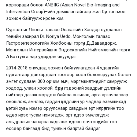
корпораци болон ANBIIG (Asian Novel Bio-Imaging and
Intervention Group)–ийн дэмжлэгтэйгээр жил бүр тогтмол
зохион байгуулж ирсэн юм.
Сургалтыг Японы талаас Осакагийн Хавдар судлалын
төвийн захирал Dr. Noriya Uedo, Монголын талаас
Гастроэнтерологийн Холбооны тэргүүн Д.Даваадорж,
Монголын Интервэйшнл Эндоскопийн Нийгэмлэгийн тэргүүн
А.Баттулга нар удирдан явуулдаг.
2014-2018 онуудад зохион байгуулагдсан 4 удаагийн
сургалтаар давхардсан тоогоор хоол боловсруулах болон
эмгэг судлаач 300 орчим эмч, мэргэжилтнүүдийг хамруулж
ходоод, улаан хоолой, бүдүүн гэдэсний хавдрыг дэлхийн
нийтээр дагаж мөрдөж байгаа ангилал, арга аргачлалаар
оношлож, эмчлэх, гардан үйлдлийн ур чадвар эзэмшихэд
үнэтэй хувь нэмэр оруулснаар хавдрын эрт илрүүлгийн тоо
өдөр ирэх тусам нэмэгдэж, эрт үедээ эмчлэгдэж
амьдралын чанараа хадгалж үлдсэн өвчтөнүүдийн тоо
өссөөр байгаад бид туйлын баяртай байдаг.