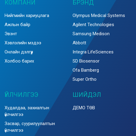
КОМПАНИ
БРЭНД
Нийгмийн хариуцлага
Olympus Medical Systems
Ажлын байр
Agilent Technologies
Эвэнт
Samsung Medison
Хэвлэлийн мэдээ
Abbott
Онлайн дэлгүүр
Integra LifeSciences
Холбоо барих
SD Biosensor
Ofa Bamberg
Super Ortho
ҮЙЛЧИЛГЭЭ
ШИЙДЭЛ
Худалдаа, захиалгын
ДЕМО ТӨВ
үйлчилгээ
Засвар, суурилуулалтын
үйлчилгээ