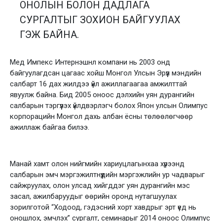
ОНОЛЫН БОЛОН ДАДЛАГА
СУРГАЛТЫГ ЗОХИОН БАЙГУУЛАХ
ГЭЖ БАЙНА.
Мед Импекс Интернэшнл компани нь 2003 онд
байгуулагдсан цагаас хойш Монгол Улсын Эрүүл мэндийн
салбарт 16 дах жилдээ үйл ажиллагаагаа амжилттай
явуулж байна. Бид 2005 оноос дэлхийн уян дурангийн
салбарын тэргүүлэх үйлдвэрлэгч болох Япон улсын Олимпус
корпорацийн Монгол дахь албан ёсны төлөөлөгчөөр
ажиллаж байгаа билээ.
Манай хамт олон нийгмийн хариуцлагынхаа хүрээнд
салбарын эмч мэргэжилтнүүдийн мэргэжлийн ур чадварыг
сайжруулах, олон улсад хийгддэг уян дурангийн мэс
засал, ажилбаруудыг өөрийн оронд нутагшуулах
зорилготой “Ходоод, гэдэсний хорт хавдрыг эрт үед нь
оношлох, эмчлэх” сургалт, семинарыг 2014 оноос Олимпус