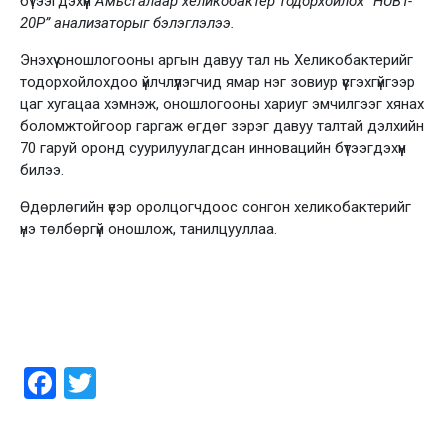
бүтээгдэхүүн
Амьсгалаар хеликобактер тодорхойлох “HUBT-
20P” анализаторыг бэлэглэлээ.
Энэхүү оношлогооны аргын давуу тал нь Хеликобактерийг
тодорхойлохдоо үйлчлүүлэгчид ямар нэг зовиур үүсгэхгүйгээр
цаг хугацаа хэмнэж, оношлогооны хариуг эмчилгээг хянах
боломжтойгоор гаргаж өгдөг зэрэг давуу талтай дэлхийн
70 гаруй оронд суурилуулагдсан инновацийн бүтээгдэхүүн
билээ.
Өдөрлөгийн үеэр оролцогчдоос сонгон хеликобактерийг
үнэ төлбөргүй оношлож, танилцууллаа.
Facebook
Twitter