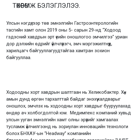
ТӨХӨӨРӨМЖ БЭЛЭГЛЭЛЭЭ.
Улсын нэгдүгээр төв эмнэлгийн Гастроэнтерологийн
тасгийн хамт олон 2019 оны 5- сарын 29-нд “Ходоод
гэдэсний хавдрын эрт үеийн оношлогоо эмчилгээ” уриан
дор дэлхийн өдрийг үйлчлүүлэгч, эмч мэргэжилтнүүд,
харилцагч байгууллагуудтайгаа хамтран зохион
байгууллаа.
Ходоодны хорт хавдрын шалтгаан нь Хеликобактер. Хүн
амын дунд өргөн тархалттай байдаг энэхүү халдварыг
оношлох, эмчлэх нь ходоодны хорт хавдрыг бууруулахад
өндөр ач холбогдолтой юм. Медимпекс компаний хувьд
улсын ууган эмнэлгийн хамт олны эрүүлийг хамгаалах
тусламж үйлчилгээнд нь зориулан инновацийн технологи
болох БНХАУ-ын “Headway” компанийн