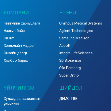
КОМПАНИ
БРЭНД
Нийгмийн хариуцлага
Olympus Medical Systems
Ажлын байр
Agilent Technologies
Эвэнт
Samsung Medison
Хэвлэлийн мэдээ
Abbott
Онлайн дэлгүүр
Integra LifeSciences
Холбоо барих
SD Biosensor
Ofa Bamberg
Super Ortho
ҮЙЛЧИЛГЭЭ
ШИЙДЭЛ
Худалдаа, захиалгын
ДЕМО ТӨВ
үйлчилгээ