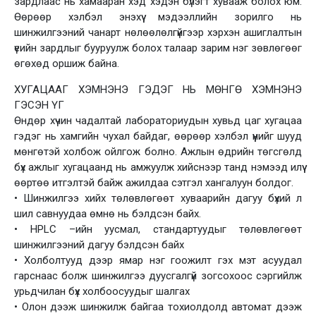
зардлаас нь хамааран хэд хэдэн бүлэгт хувааж болох юм.
Өөрөөр хэлбэл энэхүү мэдээллийн зорилго нь
шинжилгээний чанарт нөлөөлөлгүйгээр хэрхэн ашиглалтын
үеийн зардлыг бууруулж болох талаар зарим нэг зөвлөгөөг
өгөхөд оршиж байна.
ХУГАЦААГ ХЭМНЭНЭ ГЭДЭГ НЬ МӨНГӨ ХЭМНЭНЭ
ГЭСЭН ҮГ
Өндөр хүчин чадалтай лабораториудын хувьд цаг хугацаа
гэдэг нь хамгийн чухал байдаг, өөрөөр хэлбэл үүнийг шууд
мөнгөтэй холбож ойлгож болно. Ажлын өдрийн төгсгөлд
бүх ажлыг хугацаанд нь амжуулж хийснээр танд нэмээд илүү
өөртөө итгэлтэй байж ажилдаа сэтгэл хангалуун болдог.
• Шинжилгээ хийх төлөвлөгөөт хуваарийн дагуу бүхий л
шил савнуудаа өмнө нь бэлдсэн байх.
• HPLC –ийн уусмал, стандартуудыг төлөвлөгөөт
шинжилгээний дагуу бэлдсэн байх
• Холболтууд дээр ямар нэг гоожилт гэх мэт асуудал
гарснаас болж шинжилгээ дуусгалгүй зогсохоос сэргийлж
урьдчилан бүх холбоосуудыг шалгах
• Олон дээж шинжилж байгаа тохиолдолд автомат дээж