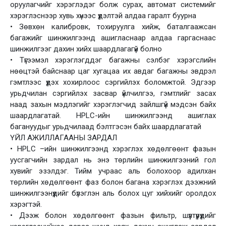
оруулагчийг хэрэглэдэг болж сурах, автомат системийг
хэрэглэснээр хувь хүнээс үүдэлтэй алдаа гаралт буурна
• Зөвхөн калибровк, тохируулга хийж, баталгаажсан
багажийг шинжилгээнд ашигласнаар алдаа гаргаснаас
шинжилгээг дахин хийх шаардлагагүй болно
• Түгээмэл хэрэглэгддэг багажны сэлбэг хэрэгслийн
нөөцтэй байснаар цаг хугацаа их авдаг багажны эвдрэл
гэмтлээс үүдэх хохирлоос сэргийлэх боломжтой. Эдгээр
урьдчилан сэргийлэх засвар үйлчилгээ, гэмтлийг засах
наад захын мэдлэгийг хэрэглэгчид зайлшгүй мэдсэн байх
шаардлагатай. HPLC-ийн шинжилгээнд ашиглах
багануудыг урьдчилаад бэлтгэсэн байх шаардлагатай
ҮЙЛ АЖИЛЛАГААНЫ ЗАРДАЛ
• HPLC –ийн шинжилгээнд хэрэглэх хөдөлгөөнт фазын
уусгагчийн зардал нь энэ төрлийн шинжилгээний гол
хувийг эзэлдэг. Тийм учраас аль болохоор адилхан
төрлийн хөдөлгөөнт фаз болон багана хэрэглэх дээжний
шинжилгээнүүдийг бүлэглэн аль болох цуг хийхийг оролдох
хэрэгтэй.
• Дээж болон хөдөлгөөнт фазын фильтр, шүүлтүүрүүдийг