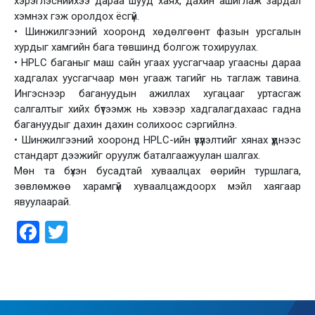
хэрэглэснийхээ дараа шууд хаях, дахин ашиглаж зардал
хэмнэх гэж оролдох ёсгүй.
• Шинжилгээний хооронд хөдөлгөөнт фазын урсгалын
хурдыг хамгийн бага төвшинд болгож тохируулах.
• HPLC баганыг маш сайн угаах уусгагчаар угаасны дараа
хадгалах уусгагчаар мөн угааж тагийг нь таглаж тавина.
Ингэснээр багануудын ажиллах хугацааг уртасгаж
салгалтыг хийх бүтээмж нь хэвээр хадгалагдахаас гадна
багануудыг дахин дахин солихоос сэргийлнэ.
• Шинжилгээний хооронд HPLC-ийн үзүүлэлтийг хянах үүднээс
стандарт дээжийг оруулж баталгаажуулан шалгах.
Мөн та бүхэн бусадтай хуваалцах өөрийн туршлага,
зөвлөмжөө харамгүй хуваалцаждоорх мэйл хаягаар
явуулаарай.
Facebook
Twitter