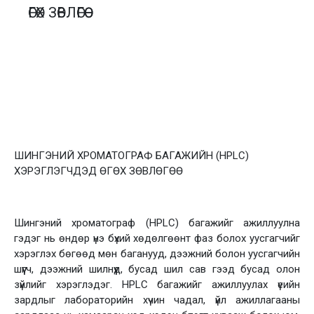
ӨГӨХ ЗӨВЛӨГӨӨ
ШИНГЭНИЙ ХРОМАТОГРАФ БАГАЖИЙН (HPLC)
ХЭРЭГЛЭГЧДЭД ӨГӨХ ЗӨВЛӨГӨӨ
Шингэний хроматограф (HPLC) багажийг ажиллуулна
гэдэг нь өндөр үнэ бүхий хөдөлгөөнт фаз болох уусгагчийг
хэрэглэх бөгөөд мөн баганууд, дээжний болон уусгагчийн
шүүгч, дээжний шилнүүд, бусад шил сав гээд бусад олон
зүйлийг хэрэглэдэг. HPLC багажийг ажиллуулах үеийн
зардлыг лабораторийн хүчин чадал, үйл ажиллагааны