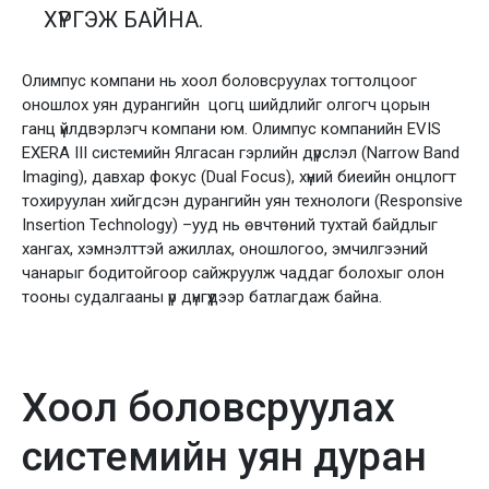
ХҮРГЭЖ БАЙНА.
Олимпус компани нь хоол боловсруулах тогтолцоог
оношлох уян дурангийн цогц шийдлийг олгогч цорын
ганц үйлдвэрлэгч компани юм. Олимпус компанийн EVIS
EXERA III системийн Ялгасан гэрлийн дүрслэл (Narrow Band
Imaging), давхар фокус (Dual Focus), хүний биеийн онцлогт
тохируулан хийгдсэн дурангийн уян технологи (Responsive
Insertion Technology) –ууд нь өвчтөний тухтай байдлыг
хангах, хэмнэлттэй ажиллах, оношлогоо, эмчилгээний
чанарыг бодитойгоор сайжруулж чаддаг болохыг олон
тооны судалгааны үр дүнгүүдээр батлагдаж байна.
Хоол боловсруулах
системийн уян дуран