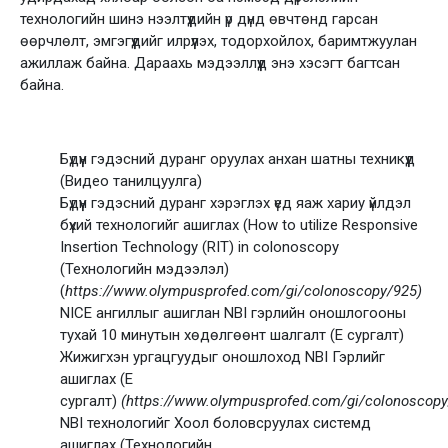
технологийн шинэ нээлтүүдийн үр дүнд өвчтөнд гарсан
өөрчлөлт, эмгэгүүдийг илрүүлэх, тодорхойлох, баримтжуулан
ажиллаж байна. Дараахь мэдээллүүд энэ хэсэгт багтсан
байна.
Бүдүүн гэдэсний дуранг оруулах анхан шатны техникүүд
(Видео танилцуулга)
Бүдүүн гэдэсний дуранг хэрэглэх үед яаж хариу үйлдэл
бүхий технологийг ашиглах (How to utilize Responsive
Insertion Technology (RIT) in colonoscopy
(Технологийн мэдээлэл)
(
https://www.olympusprofed.com/gi/colonoscopy/925)
NICE ангиллыг ашиглан NBI гэрлийн оношлогооны
тухай 10 минутын хөдөлгөөнт шалгалт (E сургалт)
Жижигхэн ургацгуудыг оношлоход NBI Гэрлийг
ашиглах (E
сургалт)
(https://www.olympusprofed.com/gi/colonoscopy
NBI технологийг Хоол боловсруулах системд
ашиглах (Технологийн