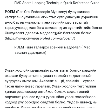
EMR Snare Looping Technique Quick Reference Guide
POEM
(Per-Oral Endoscopic Myotomy) буюу шинээр
хөгжүүлсэн булчингийн агчилтыг сулруулах уян дурангийн
ажилбар нь уламжлалт энэ төрлийн мэс засалтай
харьцуулахад маш бага хэмжээнд ил зүсэлтийг хийх болно.
Энэхүү хэсэгт дараахь мэдээллүүдийг багтаасан болно.
(
https://www.olympusprofed.com/gi/poem/
)
POEM –ийн талаархи ерөнхий мэдээлэл ( Мэс
заслын удирдамж)
Улаан хоолойн мэдрэлийн архаг эмгэг болгох кардийн
ахалази буюу агчил нь улаан хоолойн хөдөлгөөнийг
сулруулах эмгэг юм. Ахалази: a – үгүй, chalasio – сулрал
гэсэн латин үгнээс гаралтай. Улаан хоолойн төгсгөлийн
хуниас рефлексээр онгойхоо больж, хөдөлгөөний
өөрчлөлт үүссэнээс идэж уусан зүйлс улаан хоолойноос
ходоод руу орохдоо саадтай болно. Үндсэн шинжүүд нь
дисфаги, Улаан хоойлон дагуу цээжний төгсгөл, дунд