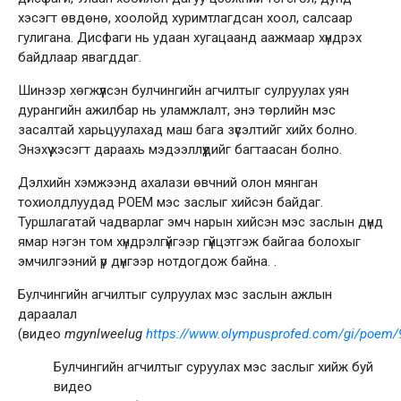
хэсэгт өвдөнө, хоолойд хуримтлагдсан хоол, салсаар
гулигана. Дисфаги нь удаан хугацаанд аажмаар хүндрэх
байдлаар явагддаг.
Шинээр хөгжүүлсэн булчингийн агчилтыг сулруулах уян
дурангийн ажилбар нь уламжлалт, энэ төрлийн мэс
засалтай харьцуулахад маш бага зүсэлтийг хийх болно.
Энэхүү хэсэгт дараахь мэдээллүүдийг багтаасан болно.
Дэлхийн хэмжээнд ахалази өвчний олон мянган
тохиолдлуудад РОЕМ мэс заслыг хийсэн байдаг.
Туршлагатай чадварлаг эмч нарын хийсэн мэс заслын дүнд
ямар нэгэн том хүндрэлгүйгээр гүйцэтгэж байгаа болохыг
эмчилгээний үр дүнгээр нотдогдож байна. .
Булчингийн агчилтыг сулруулах мэс заслын ажлын
дараалал
(видео
mgynlweelug
https://www.olympusprofed.com/gi/poem/
Булчингийн агчилтыг суруулах мэс заслыг хийж буй
видео