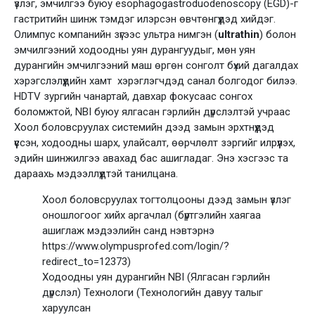
үзлэг, эмчилгээ буюу esophagogastroduodenoscopy (EGD)-г
гастритийн шинж тэмдэг илэрсэн өвчтөнгүүдэд хийдэг.
Олимпус компанийн зүгээс ультра нимгэн (
ultrathin
) болон
эмчилгээний ходоодны уян дурангуудыг, мөн уян
дурангийн эмчилгээний маш өргөн сонголт бүхий дагалдах
хэрэгслэлүүдийн хамт хэрэглэгчдэд санал болгодог билээ.
HDTV зургийн чанартай, давхар фокусаас сонгох
боломжтой, NBI буюу ялгасан гэрлийн дүрслэлтэй учраас
Хоол боловсруулах системийн дээд замын эрхтнүүдэд
үүссэн, ходоодны шарх, улайсалт, өөрчлөлт зэргийг илрүүлэх,
эдийн шинжилгээ авахад бас ашигладаг. Энэ хэсгээс та
дараахь мэдээллүүдтэй танилцана.
Хоол боловсруулах тогтолцооны дээд замын үзлэг
оношлогоог хийх аргачлал (бүртгэлийн хаягаа
ашиглаж мэдээлийн санд нэвтэрнэ
https://www.olympusprofed.com/login/?
redirect_to=12373)
Ходоодны уян дурангийн NBI (Ялгасан гэрлийн
дүрслэл) Технологи (Технологийн давуу талыг
харуулсан