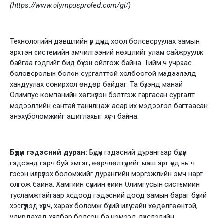
(https://www.olympusprofed.com/gi/)
Технологийн дэвшлийн үр дүнд хоол боловсруулах замын
эрхтэн системийн эмчилгээний нөхцлийг улам сайжруулж
байгаа гэдгийг бид бүхэн ойлгож байна. Тийм ч учраас
боловсролын болон сургалттой холбоотой мэдээлэлд
хандуулах сонирхол өндөр байдаг. Та бүхэнд манай
Олимпус компанийн хөгжүүлэн бэлтгэж гаргасан сургалт
мэдээллийн сантай танилцаж асар их мэдээлэл багтаасан
энэхүү боломжийг ашиглахыг хүсч байна.
Бүдүүн гэдэсний дуран:
Бүдүүн гэдэсний дурангаар бүдүүн
гэдсэнд гарч буй эмгэг, өөрчлөлтүүдийг маш эрт үед нь ч
гэсэн илрүүлэх боломжийг дурангийн мэргэжлийн эмч нарт
олгож байна. Хамгийн сүүлийн үеийн Олимпусын системийн
тусламжтайгаар ходоод гэдэсний доод замын бараг бүхий
хэсгүүдэд хүрч, харах боломж бүхий илүү сайн хөдөлгөөнтэй,
удирдахад хялбар болсон ба нэмээд дүрслэлийн