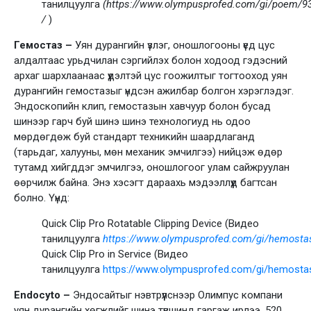
танилцуулга
(https://www.olympusprofed.com/gi/poem/9
/
)
Гемостаз –
Уян дурангийн үзлэг, оношлогооны үед цус
алдалтаас урьдчилан сэргийлэх болон ходоод гэдэсний
архаг шархлаанаас үүдэлтэй цус гоожилтыг тогтооход уян
дурангийн гемостазыг үндсэн ажилбар болгон хэрэглэдэг.
Эндоскопийн клип, гемостазын хавчуур болон бусад
шинээр гарч буй шинэ шинэ технологиуд нь одоо
мөрдөгдөж буй стандарт техникийн шаардлаганд
(тарьдаг, халууны, мөн механик эмчилгээ) нийцэж өдөр
тутамд хийгддэг эмчилгээ, оношлогоог улам сайжруулан
өөрчилж байна. Энэ хэсэгт дараахь мэдээллүүд багтсан
болно. Үүнд:
Quick Clip Pro Rotatable Clipping Device (Видео
танилцуулга
https://www.olympusprofed.com/gi/hemosta
Quick Clip Pro in Service (Видео
танилцуулга
https://www.olympusprofed.com/gi/hemosta
Endocyto –
Эндосайтыг нэвтрүүлснээр Олимпус компани
уян дурангийн хөгжлийг шинэ түвшинд гаргаж ирлээ. 520