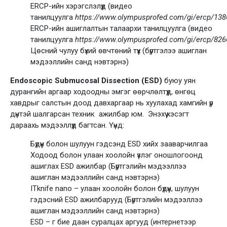
ERCP-ийн хэрэгслэлүүд (видео
танилцуулга
https://www.olympusprofed.com/gi/ercp/138
ERCP-ийн ашиглалтын талаархи танилцуулга (видео
танилцуулга
https://www.olympusprofed.com/gi/ercp/826
Цөсний чулуу бүхий өвчтөний түүх (бүртгэлээ ашиглан
мэдээллийн санд нэвтэрнэ)
Endoscopic Submucosal Dissection (ESD)
буюу уян
дурангийн аргаар ходоодны эмгэг өөрчлөлтүүд, өнгөц
хавдрыг салстын доод давхаргаар нь хуулахад хамгийн үр
дүнтэй шалгарсан техник ажилбар юм. Энэхүү хэсэгт
дараахь мэдээллүүд багтсан. Үүнд:
Бүдүүн болон шулуун гэдсэнд ESD хийх зааварчилгаа
Ходоод болон улаан хоолойн үзлэг оношлогоонд
ашиглах ESD ажилбар (Бүртгэлийн мэдээллээ
ашиглан мэдээллийн санд нэвтэрнэ)
ITknife nano – улаан хоолойн болон бүдүүн, шулуун
гэдэсний ESD ажилбарууд (Бүртгэлийн мэдээллээ
ашиглан мэдээллийн санд нэвтэрнэ)
ESD – г бие даан суралцах аргууд (интернетээр