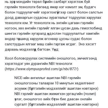
нь эрүүл мэндийн төрөл бүрийн салбарт хэрэглэж буй
гэрлийн технологи бөгөөд ямар нэг нэмэлт эм, будагч
болон тодруулагчийг хэрэглэхгүйгээр салст болон салстын
доод давхаргын судасны зураглалыг тодруулах харуулах
технологи юм. Уг технологи нь энгийн цагаан гэрлийн
ногоон, хөх өнгийн гэрлийг ялган цусан дахь гемоглобинд
шингэх гэрлийн хугаралд үндэслэн тодруулалтыг хамгийн
өндөр түвшинд харуулж өгснөөр цусны судас болон
салстуудын ялгааг маш сайн гаргаж өгдөг. Энэ хэсэгт
дараахь мэдээллүүд багтсан. Үүнд:
Хоол боловсруулах системийн оношлогоо, эмчилгээнд
хэрэглэдэг уян дурангийн NBI технологи
(
https://www.olympusprofed.com/gi/nbi/877/
)
NICE-ийн ангиллыг ашиглан NBI гэрлийн
оношлогооны талаархи 10 минутын хөдөлгөөнт
асуумж (бүртгэлийн мэдээллийг ашиглан нэвтэрнэ)
NBI гэрлийг ашиглан жижигхэн ургацгийн (полип)
үзлэг, оношлогоо хийх бүтэн бие даасан онлайн
сургалт (бүртгэлийн мэдээллийг ашиглан нэвтэрнэ)