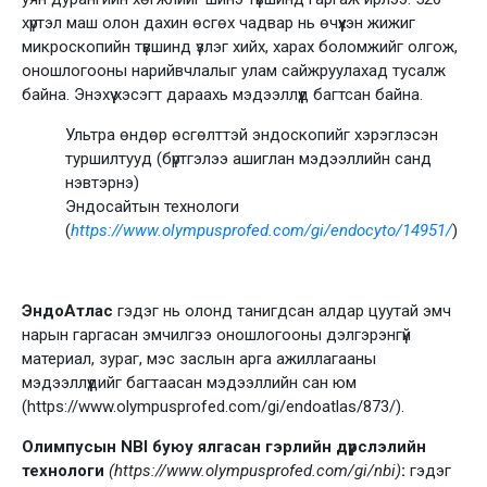
хүртэл маш олон дахин өсгөх чадвар нь өчүүхэн жижиг
микроскопийн түвшинд үзлэг хийх, харах боломжийг олгож,
оношлогооны нарийвчлалыг улам сайжруулахад тусалж
байна. Энэхүү хэсэгт дараахь мэдээллүүд багтсан байна.
Ультра өндөр өсгөлттэй эндоскопийг хэрэглэсэн
туршилтууд (бүртгэлээ ашиглан мэдээллийн санд
нэвтэрнэ)
Эндосайтын технологи
(
https://www.olympusprofed.com/gi/endocyto/14951/
)
ЭндоАтлас
гэдэг нь олонд танигдсан алдар цуутай эмч
нарын гаргасан эмчилгээ оношлогооны дэлгэрэнгүй
материал, зураг, мэс заслын арга ажиллагааны
мэдээллүүдийг багтаасан мэдээллийн сан юм
(https://www.olympusprofed.com/gi/endoatlas/873/).
Олимпусын NBI буюу ялгасан гэрлийн дүрслэлийн
технологи
(https://www.olympusprofed.com/gi/nbi)
:
гэдэг