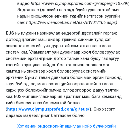
видео
https://www.olympusprofed.com/gi/uppergi/10729/
Эндоатлас (дэлхийн нэр хүнд бүхий туршлагатай эмч
нарын оношилсон өвчний түүхүүдийг нэгтгэсэн зургийн
сан:
https://www.endoatlas.net/ea/AtW01/106.aspx)
EUS
нь илүү сайн нарийвчлал өндөртэй дүрслэлийг гаргаж
дотоод үзлэгийг маш өндөр түвшинд хийхийн тулд хэт
авиан технологийг уян дурантай хамтатган нэгтгэсэн
систем юм. Уламжлалт уян дурангаар хоол боловсруулах
системийн эрхтэнгүүдийн дотор талын хана буюу гадаргуу
хэсгийг харж үзлэг хийдэг бол хэт авиан оношлогоог
хамтад нь хийснээр хоол боловсруулах системийн
эрхтэний бүхий л таван давхарга болон мөн эргэн тойронд
гарч буй эд, эс, мөн эрхтэнгүүдийн өөрчлөлтийг ч гэсэн
харж, үзэх боломжийг эмчид олгодогоороо давуу талтай
юм. EUS-ийг ашигласнаар ил зүсэлтийг маш бага хэмжээнд
хийн биопсиг авах боломжтой болно.
(
https://www.olympusprofed.com/gi/eus/
).
Энэ хэсэгт
дараахь мэдээллүүдийг багтаасан болно.
Хэт авиан эндоскопийг ашиглан нойр булчирхайн