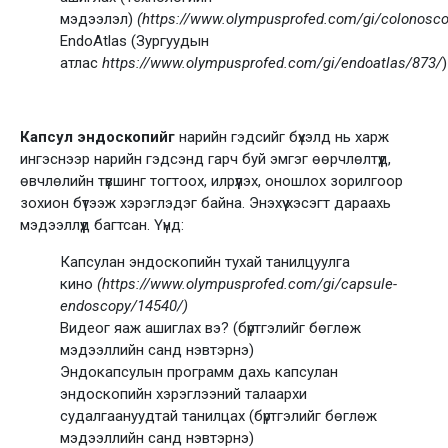
мэдээлэл)
(https://www.olympusprofed.com/gi/colonosc
EndoAtlas (Зургуудын
атлас
https://www.olympusprofed.com/gi/endoatlas/873/
)
Капсул эндоскоп
ий
г
нарийн гэдсийг бүхэлд нь харж
ингэснээр нарийн гэдсэнд гарч буй эмгэг өөрчлөлтүүд,
өвчлөлийн түвшинг тогтоох, илрүүлэх, оношлох зорилгоор
зохион бүтээж хэрэглэдэг байна. Энэхүү хэсэгт дараахь
мэдээллүүд багтсан. Үүнд:
Капсулан эндоскопийн тухай танилцуулга
кино
(https://www.olympusprofed.com/gi/capsule-
endoscopy/14540/)
Видеог яаж ашиглах вэ? (бүртгэлийг бөглөж
мэдээллийн санд нэвтэрнэ)
Эндокапсулын программ дахь капсулан
эндоскопийн хэрэглээний талаархи
судалгаануудтай танилцах (бүртгэлийг бөглөж
мэдээллийн санд нэвтэрнэ)