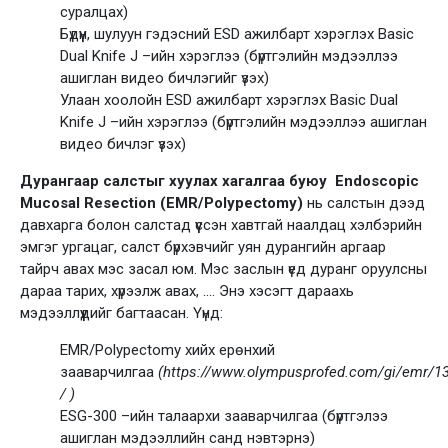
суралцах)
Бүдүүн, шулуун гэдэсний ESD ажилбарт хэрэглэх Basic
Dual Knife J –ийн хэрэглээ (бүртгэлийн мэдээллээ
ашиглан видео бичлэгийг үзэх)
Улаан хоолойн ESD ажилбарт хэрэглэх Basic Dual
Knife J –ийн хэрэглээ (бүртгэлийн мэдээллээ ашиглан
видео бичлэг үзэх)
Дурангаар салстыг хуулах хагалгаа буюу Endoscopic
Mucosal Resection (EMR/Polypectomy)
нь салстын дээд
давхарга болон салстад үүссэн хавтгай наалдац хэлбэрийн
эмгэг ургацаг, салст бүрхэвчийг уян дурангийн аргаар
тайрч авах мэс засал юм. Мэс заслын үед дуранг оруулсны
дараа тарих, хүрээлж авах, …. Энэ хэсэгт дараахь
мэдээллүүдийг багтаасан. Үүнд:
EMR/Polypectomy хийх ерөнхий
зааварчилгаа
(https://www.olympusprofed.com/gi/emr/1
/ )
ESG-300 –ийн талаархи зааварчилгаа (бүртгэлээ
ашиглан мэдээллийн санд нэвтэрнэ)