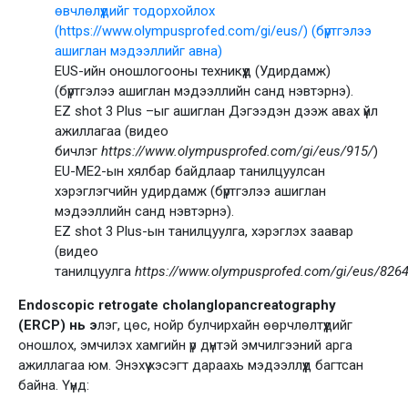
өвчлөлүүдийг тодорхойлох
(https://www.olympusprofed.com/gi/eus/) (бүртгэлээ
ашиглан мэдээллийг авна)
EUS-ийн оношлогооны техникүүд (Удирдамж)
(бүртгэлээ ашиглан мэдээллийн санд нэвтэрнэ).
EZ shot 3 Plus –ыг ашиглан Дэгээдэн дээж авах үйл
ажиллагаа (видео
бичлэг
https://www.olympusprofed.com/gi/eus/915/
)
EU-ME2-ын хялбар байдлаар танилцуулсан
хэрэглэгчийн удирдамж (бүртгэлээ ашиглан
мэдээллийн санд нэвтэрнэ).
EZ shot 3 Plus-ын танилцуулга, хэрэглэх заавар
(видео
танилцуулга
https://www.olympusprofed.com/gi/eus/8264
Endoscopic retrogate cholanglopancreatography
(ERCP) нь э
лэг, цөс, нойр булчирхайн өөрчлөлтүүдийг
оношлох, эмчилэх хамгийн үр дүнтэй эмчилгээний арга
ажиллагаа юм. Энэхүү хэсэгт дараахь мэдээллүүд багтсан
байна. Үүнд: