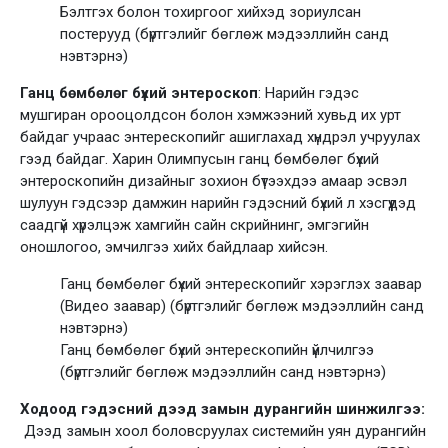
Бэлтгэх болон тохиргоог хийхэд зориулсан
постерууд (бүртгэлийг бөглөж мэдээллийн санд
нэвтэрнэ)
Ганц бөмбөлөг бүхий энтероскоп
: Нарийн гэдэс
мушгиран орооцолдсон болон хэмжээний хувьд их урт
байдаг учраас энтерескопийг ашиглахад хүндрэл учруулах
гээд байдаг. Харин Олимпусын ганц бөмбөлөг бүхий
энтероскопийн дизайныг зохион бүтээхдээ амаар эсвэл
шулуун гэдсээр дамжин нарийн гэдэсний бүхий л хэсгүүдэд
саадгүй хүрэлцэж хамгийн сайн скрийнинг, эмгэгийн
оношлогоо, эмчилгээ хийх байдлаар хийсэн.
Ганц бөмбөлөг бүхий энтерескопийг хэрэглэх заавар
(Видео заавар) (бүртгэлийг бөглөж мэдээллийн санд
нэвтэрнэ)
Ганц бөмбөлөг бүхий энтерескопийн үйлчилгээ
(бүртгэлийг бөглөж мэдээллийн санд нэвтэрнэ)
Ходоод гэдэсний дээд замын дурангийн шинжилгээ
:
Дээд замын хоол боловсруулах системийн уян дурангийн