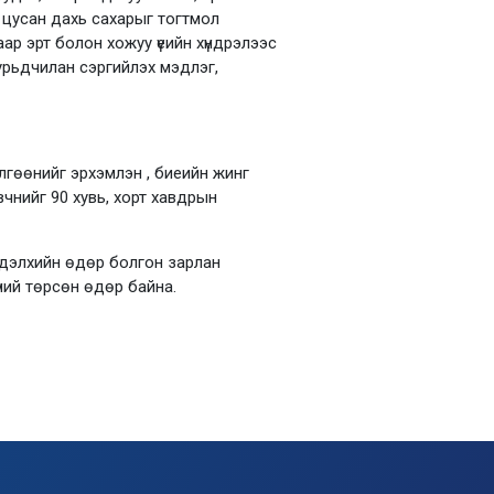
 цусан дахь сахарыг тогтмол
р эрт болон хожуу үеийн хүндрэлээс
урьдчилан сэргийлэх мэдлэг,
өлгөөнийг эрхэмлэн , биеийн жинг
чнийг 90 хувь, хорт хавдрын
 дэлхийн өдөр болгон зарлан
ний төрсөн өдөр байна.