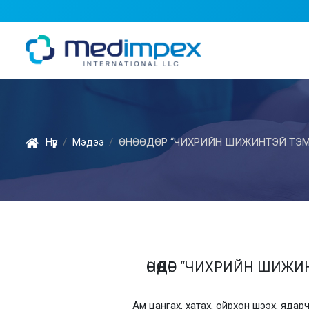
Нүүр
Мэдээ
ӨНӨӨДӨР “ЧИХРИЙН ШИЖИНТЭЙ ТЭМ
ӨНӨӨДӨР “ЧИХРИЙН ШИЖИ
Ам цангах, хатах, ойрхон шээх, ядар