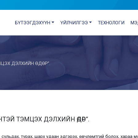
БҮТЭЭГДЭХҮҮН
ҮЙЛЧИЛГЭЭ
ТЕХНОЛОГИ
МЭ
ЦЭХ ДЭЛХИЙН ӨДӨР”.
НТЭЙ ТЭМЦЭХ ДЭЛХИЙН ӨДӨР”.
ч сульдах, турах, шарх удаан эдгэрэх, өвчлөмтгий болох, хараа м