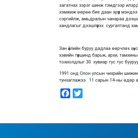
загатнах зэрэг шинж тэмдгээр илэрд
хэмжиж өөрөө бие даан эрүүл мэндээ
сэргийлж, амьдралын чанараа дээшлү
хандлагыг дээшлүүлэх сургалтанд ха
Зан үйлийн буруу дадлаа өөрчлөх хүн
хэвийн түвшинд барьж, архи, тамхин
тохиолдлыг 30 хувиар тус тус буур
1991 онд Олон улсын чихрийн шижин
тунхаглажээ. 11 сарын 14-ны өдөр а
Facebook
Twitter