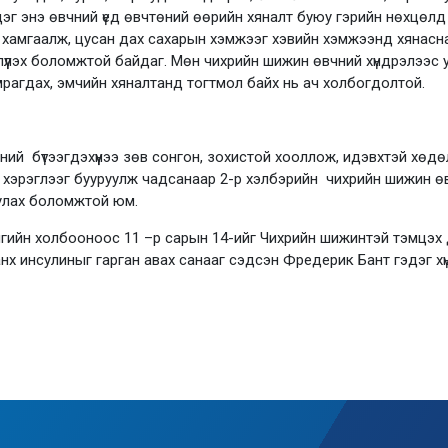
эг энэ өвчний үед өвчтөний өөрийн хяналт буюу гэрийн нөхцөлд
 хамгаалж, цусан дах сахарын хэмжээг хэвийн хэмжээнд хянаснаа
үлэх боломжтой байдаг. Мөн чихрийн шижин өвчний хүндрэлээс 
мрагдах, эмчийн хяналтанд тогтмол байх нь ач холбогдолтой.
сний бүтээгдэхүүнээ зөв сонгон, зохистой хооллож, идэвхтэй хөд
ы хэрэглээг бууруулж чадсанаар 2-р хэлбэрийн чихрийн шижин өв
уулах боломжтой юм.
гийн холбооноос 11 –р сарын 14-ийг Чихрийн шижинтэй тэмцэх
нх инсулиныг гарган авах санааг сэдсэн Фредерик Бант гэдэг хү