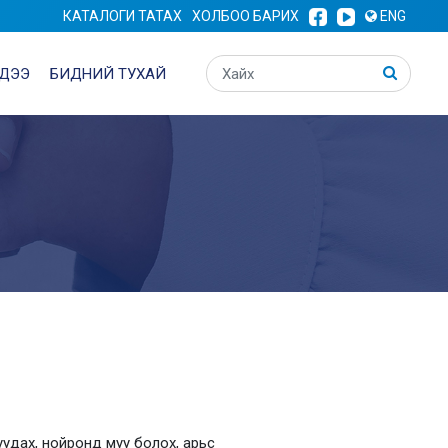
КАТАЛОГИ ТАТАХ
ХОЛБОО БАРИХ
ENG
ДЭЭ
БИДНИЙ ТУХАЙ
уудах, нойронд муу болох, арьс