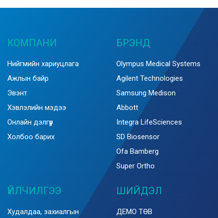
КОМПАНИ
БРЭНД
Нийгмийн хариуцлага
Olympus Medical Systems
Ажлын байр
Agilent Technologies
Эвэнт
Samsung Medison
Хэвлэлийн мэдээ
Abbott
Онлайн дэлгүүр
Integra LifeSciences
Холбоо барих
SD Biosensor
Ofa Bamberg
Super Ortho
ҮЙЛЧИЛГЭЭ
ШИЙДЭЛ
Худалдаа, захиалгын
ДЕМО ТӨВ