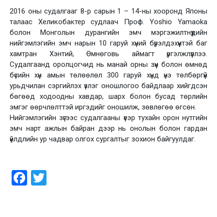
2016 оны судалгааг 8-р сарын 1 – 14-ны хооронд Японы
талаас Хеликобактер судлаач Проф. Yoshio Yamaoka
болон Монголын дурангийн эмч мэргэжилтнүүдийн
нийгэмлэгийн эмч нарын 10 гаруй хүний бүрэлдэхүүнтэй баг
хамтран Хэнтий, Өмнөговь аймагт үргэлжлүүллээ.
Судалгаанд оролцогчид нь манай орны зүүн болон өмнөд
бүсийн хүн амын төлөөлөл 300 гаруй хүнд үнэ төлбөргүй
урьдчилан сэргийлэх үзлэг оношлогоо байдлаар хийгдсэн
бөгөөд ходоодны хавдар, шарх болон бусад төрлийн
эмгэг өөрчлөлттэй иргэдийг оношилж, зөвлөгөө өгсөн.
Нийгэмлэгийн зүгээс судалгааны үеэр тухайн орон нутгийн
эмч нарт ажлын байран дээр нь онолын болон гардан
үйлдлийн ур чадвар олгох сургалтыг зохион байгуулдаг.
Facebook
Twitter