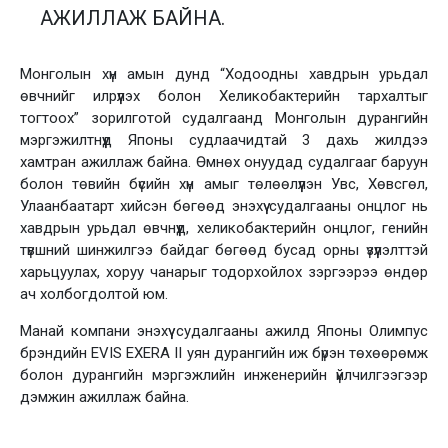
АЖИЛЛАЖ БАЙНА.
Монголын хүн амын дунд “Ходоодны хавдрын урьдал
өвчнийг илрүүлэх болон Хеликобактерийн тархалтыг
тогтоох” зорилготой судалгаанд Монголын дурангийн
мэргэжилтнүүд Японы судлаачидтай 3 дахь жилдээ
хамтран ажиллаж байна. Өмнөх онуудад судалгааг баруун
болон төвийн бүсийн хүн амыг төлөөлүүлэн Увс, Хөвсгөл,
Улаанбаатарт хийсэн бөгөөд энэхүү судалгааны онцлог нь
хавдрын урьдал өвчнүүд, хеликобактерийн онцлог, генийн
түвшний шинжилгээ байдаг бөгөөд бусад орны үзүүлэлттэй
харьцуулах, хоруу чанарыг тодорхойлох зэргээрээ өндөр
ач холбогдолтой юм.
Манай компани энэхүү судалгааны ажилд Японы Олимпус
брэндийн EVIS EXERA II уян дурангийн иж бүрэн төхөөрөмж
болон дурангийн мэргэжлийн инженерийн үйлчилгээгээр
дэмжин ажиллаж байна.