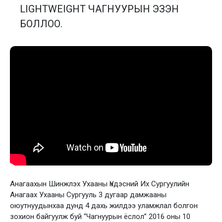
LIGHTWEIGHT ЧАГНУУРЫН ЭЗЭН
БОЛЛОО.
Анагаахын Шинжлэх Ухааны Үндэсний Их Сургуулийн
Анагаах Ухааны Сургууль 3 дугаар дамжааны
оюутнуудынхаа дунд 4 дахь жилдээ уламжлал болгон
зохион байгуулж буй “Чагнуурын ёслол” 2016 оны 10