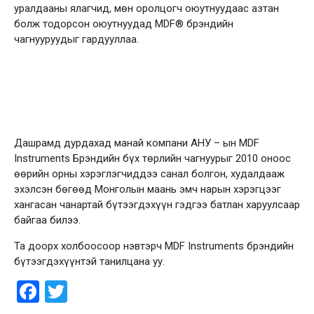
уралдааны ялагчид, мөн оролцогч оюутнуудаас азтан
болж тодорсон оюутнуудад MDF® брэндийн
чагнууруудыг гардууллаа.
Дашрамд дурдахад манай компани АНУ – ын MDF
Instruments Брэндийн бүх төрлийн чагнуурыг 2010 оноос
өөрийн орны хэрэглэгчиддээ санал болгон, худалдааж
эхэлсэн бөгөөд Монголын маань эмч нарын хэрэгцээг
хангасан чанартай бүтээгдэхүүн гэдгээ батлан харуулсаар
байгаа билээ.
Та доорх холбоосоор нэвтэрч MDF Instruments брэндийн
бүтээгдэхүүнтэй танилцана уу.
Facebook
Twitter