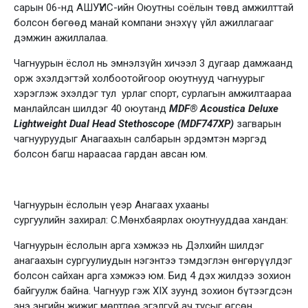
сарын 06-нд АШУҮИС-ийн Оюутны соёлын төвд амжилттай
болсон бөгөөд манай компани энэхүү үйл ажиллагааг
дэмжин ажиллалаа.
Чагнуурын ёслол нь эмнэлзүйн хичээл 3 дугаар дамжаанд
орж эхэлдэгтэй холбоотойгоор оюутнууд чагнуурыг
хэрэглэж эхэлдэг тул урлаг спорт, сурлагын амжилтаараа
манлайлсан шилдэг 40 оюутанд
MDF® Acoustica Deluxe
Lightweight Dual Head Stethoscope (MDF747XP)
загварын
чагнууруудыг Анагаахын салбарын эрдэмтэн мэргэд
болсон багш нараасаа гардан авсан юм.
Чагнуурын ёслолын үеэр Анагаах ухааны
сургуулийн захирал: С.Мөнхбаярлах оюутнууддаа хандан:
Чагнуурын ёслолын арга хэмжээ нь Дэлхийн шилдэг
анагаахын сургуулиудын нэгэнтээ тэмдэглэн өнгөрүүлдэг
болсон сайхан арга хэмжээ юм. Бид 4 дэх жилдээ зохион
байгуулж байна. Чагнуур гэж XIX зуунд зохион бүтээгдсэн
энэ энгийн жижиг мөртлөө эгэлгүй ач тусыг өгсөн