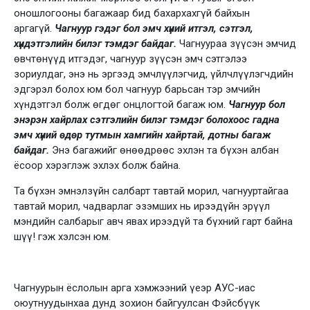
оношлогооны багажаар бид бахархахгүй байхын
аргагүй.
Чагнуур гэдэг бол эмч хүний итгэл, сэтгэл,
хүндэтгэлийн билэг тэмдэг байдаг.
Чагнуураа зүүсэн эмчид
өвчтөнүүд итгэдэг, чагнуур зүүсэн эмч сэтгэлээ
зориулдаг, энэ нь эргээд эмчлүүлэгчид, үйлчлүүлэгчдийн
эдгэрэл болох юм бол чагнуур барьсан тэр эмчийн
хүндэтгэл болж өгдөг онцлогтой багаж юм.
Чагнуур бол
энэрэн хайрлах сэтгэлийн билэг тэмдэг болохоос гадна
эмч хүний өдөр тутмын хамгийн хайртай, дотны багаж
байдаг.
Энэ багажийг өнөөдрөөс эхлэн та бүхэн албан
ёсоор хэрэглэж эхлэх болж байна.
Та бүхэн эмнэлзүйн салбарт тавтай морил, чагнууртайгаа
тавтай морил, чадварлаг эзэмших нь ирээдүйн эрүүл
мэндийн салбарыг авч явах ирээдүй та бүхний гарт байна
шүү! гэж хэлсэн юм.
Чагнуурын ёслолын арга хэмжээний үеэр АУС-иас
оюутнуудынхаа дунд зохион байгуулсан Фэйсбүүк