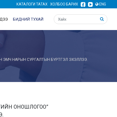
КАТАЛОГИ ТАТАХ
ХОЛБОО БАРИХ
ENG
ДЭЭ
БИДНИЙ ТУХАЙ
 ЭМЧ НАРЫН СУРГАЛТЫН БҮРТГЭЛ ЭХЭЛЛЭЭ.
НГИЙН ОНОШЛОГОО”
Э.