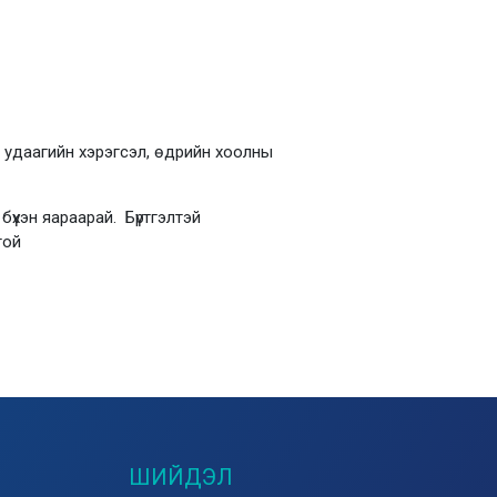
эг удаагийн хэрэгсэл, өдрийн хоолны
бүхэн яараарай. Бүртгэлтэй
той
ШИЙДЭЛ