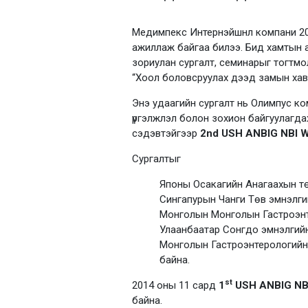
Медимпекс Интернэйшнл компани 20
ажиллаж байгаа билээ. Бид хамтын 
зориулан сургалт, семинарыг тогтмо
“Хоол боловсруулах дээд замын хавд
Энэ удаагийн сургалт нь Олимпус ко
үргэлжлэл болон зохион байгуулагд
сэдэвтэйгээр
2nd
USH ANBIG NBI W
Сургалтыг
Японы Осакагийн Анагаахын тө
Сингапурын Чанги Төв эмнэлгий
Монголын Монголын Гастроэнт
Улаанбаатар Сонгдо эмнэлгийн
Монголын Гастроэнтерологийн 
байна.
st
2014 оны 11 сард
1
USH ANBIG NB
байна.