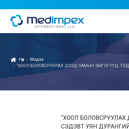
Нүүр
Мэдээ
“ХООЛ БОЛОВСРУУЛАХ ДЭЭД ЗАМЫН ЭМГЭГҮҮД, ТЭ
“ХООЛ БОЛОВСРУУЛАХ 
СЭДЭВТ УЯН ДУРАНГИЙ