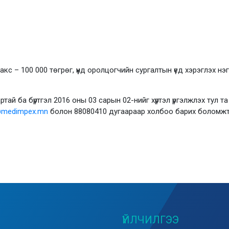
кс – 100 000 төгрөг, үүнд оролцогчийн сургалтын үед хэрэглэх н
й ба бүртгэл 2016 оны 03 сарын 02-нийг хүртэл үргэлжлэх тул та 
@medimpex.mn
болон 88080410 дугаараар холбоо барих боломж
ҮЙЛЧИЛГЭЭ