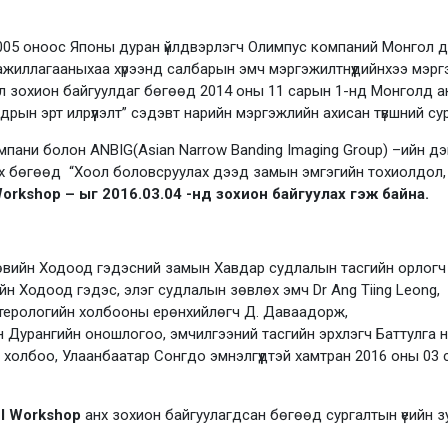
05 оноос Японы дуран үйлдвэрлэгч Олимпус компаний Монгол д
ажиллагааныхаа хүрээнд салбарын эмч мэргэжилтнүүдийнхээ мэр
л зохион байгуулдаг бөгөөд 2014 оны 11 сарын 1-нд Монголд ан
рын эрт илрүүлэлт” сэдэвт нарийн мэргэжлийн ахисан түвшний су
мпани болон ANBIG(Asian Narrow Banding Imaging Group) –ийн д
ах бөгөөд “Хоол боловсруулах дээд замын эмгэгийн тохиолдол,
orkshop – ыг 2016.03.04 -нд зохион байгуулах гэж байна.
вийн Ходоод гэдэсний замын Хавдар судлалын тасгийн орлогч з
н Ходоод гэдэс, элэг судлалын зөвлөх эмч Dr Ang Tiing Leong,
ерологийн холбооны ерөнхийлөгч Д. Даваадорж,
 Дурангийн оношлогоо, эмчилгээний тасгийн эрхлэгч Баттулга 
холбоо, Улаанбаатар Сонгдо эмнэлгүүдтэй хамтран 2016 оны 03 
I Workshop
анх зохион байгуулагдсан бөгөөд сургалтын үеийн з