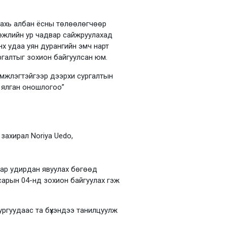
ахь албан ёсны төлөөлөгчөөр
гэжлийн ур чадвар сайжруулахад
х удаа уян дурангийн эмч нарт
ргалтыг зохион байгуулсан юм.
эмжлэгтэйгээр дээрхи сургалтын
 ялган оношлогоо”
ахирал Noriya Uedo,
нар удирдан явуулах бөгөөд
сарын 04-нд зохион байгуулах гэж
ургуудаас та бүхэндээ танилцуулж