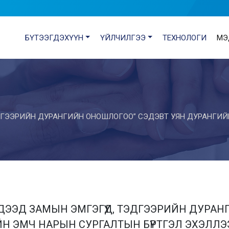
БҮТЭЭГДЭХҮҮН
ҮЙЛЧИЛГЭЭ
ТЕХНОЛОГИ
МЭ
ДГЭЭРИЙН ДУРАНГИЙН ОНОШЛОГОО” СЭДЭВТ УЯН ДУРАНГИЙН
ДЭЭД ЗАМЫН ЭМГЭГҮҮД, ТЭДГЭЭРИЙН ДУРА
Н ЭМЧ НАРЫН СУРГАЛТЫН БҮРТГЭЛ ЭХЭЛЛЭ