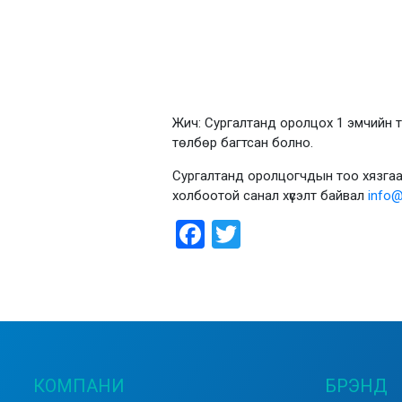
Жич: Сургалтанд оролцох 1 эмчийн та
төлбөр багтсан болно.
Сургалтанд оролцогчдын тоо хязгаарта
холбоотой санал хүсэлт байвал
info
Facebook
Twitter
КОМПАНИ
БРЭНД